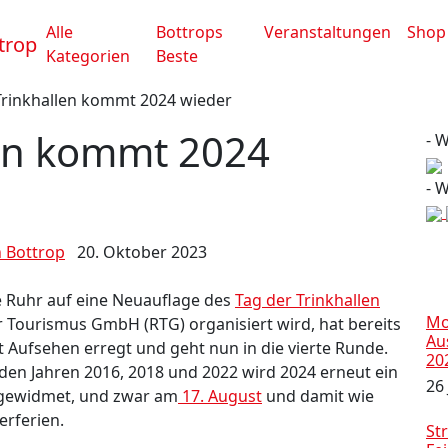
Alle
Bottrops
Veranstaltungen
Shop
Kategorien
Beste
Trinkhallen kommt 2024 wieder
len kommt 2024
- 
- 
n Bottrop
20. Oktober 2023
 Ruhr auf eine Neuauflage des
Tag der Trinkhallen
Mo
r Tourismus GmbH (RTG) organisiert wird, hat bereits
Au
 Aufsehen erregt und geht nun in die vierte Runde.
20
den Jahren 2016, 2018 und 2022 wird 2024 erneut ein
26 
n gewidmet, und zwar am
17. August
und damit wie
rferien.
Str