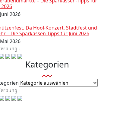
ierabendmärkte – Die Sparkassen-Tipps für
i 2026
 Juni 2026
hützenfest, Da Hool-Konzert, Stadtfest und
hr – Die Sparkassen-Tipps für Juni 2026
 Mai 2026
Werbung -
Kategorien
tegorien
Werbung -