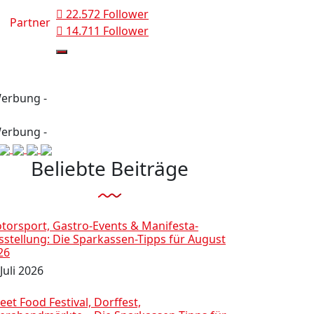
22.572 Follower
Partner
14.711 Follower
Werbung -
Werbung -
Beliebte Beiträge
torsport, Gastro-Events & Manifesta-
sstellung: Die Sparkassen-Tipps für August
26
Juli 2026
eet Food Festival, Dorffest,