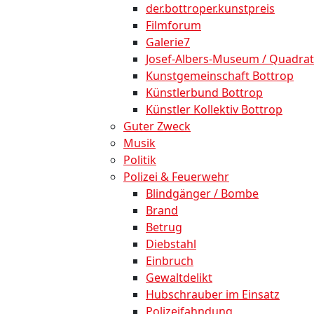
der.bottroper.kunstpreis
Filmforum
Galerie7
Josef-Albers-Museum / Quadrat
Kunstgemeinschaft Bottrop
Künstlerbund Bottrop
Künstler Kollektiv Bottrop
Guter Zweck
Musik
Politik
Polizei & Feuerwehr
Blindgänger / Bombe
Brand
Betrug
Diebstahl
Einbruch
Gewaltdelikt
Hubschrauber im Einsatz
Polizeifahndung