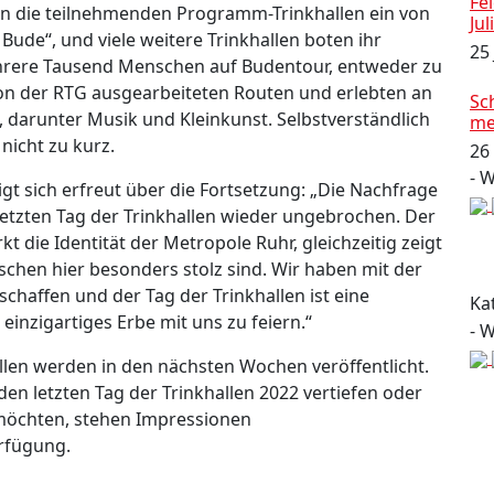
Fe
ten die teilnehmenden Programm-Trinkhallen ein von
Jul
ude“, und viele weitere Trinkhallen boten ihr
25
hrere Tausend Menschen auf Budentour, entweder zu
von der RTG ausgearbeiteten Routen und erlebten an
Sc
, darunter Musik und Kleinkunst. Selbstverständlich
me
nicht zu kurz.
26
- 
gt sich erfreut über die Fortsetzung: „Die Nachfrage
etzten Tag der Trinkhallen wieder ungebrochen. Der
rkt die Identität der Metropole Ruhr, gleichzeitig zeigt
schen hier besonders stolz sind. Wir haben mit der
schaffen und der Tag der Trinkhallen ist eine
Ka
einzigartiges Erbe mit uns zu feiern.“
- 
len werden in den nächsten Wochen veröffentlicht.
 den letzten Tag der Trinkhallen 2022 vertiefen oder
möchten, stehen Impressionen
rfügung.