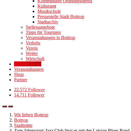
Kommunaler Ordnungsdienst
Kulturamt
Musikschule
Pressestelle Stadt Bottrop
Stadtarchiv
Stellenangebote
Tipps für Touristen
Veranstaltungen in Bottrop
Verkehr
Verein
Wetter
Wirtschaft
Bottrops Beste
Veranstaltungen
Shop
Partner
22.572 Follower
14.711 Follower
Wir lieben Bottrop
Bottrop
Stadtmitte
Zum Jahresstart: Jazz Club lässt es mit der Latvian Blues Band