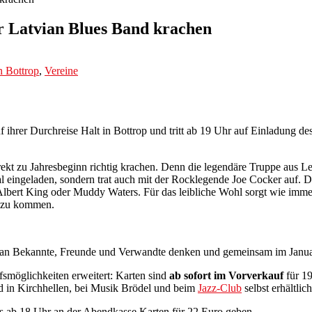
er Latvian Blues Band krachen
n Bottrop
,
Vereine
hrer Durchreise Halt in Bottrop und tritt ab 19 Uhr auf Einladung des
irekt zu Jahresbeginn richtig krachen. Denn die legendäre Truppe aus L
l eingeladen, sondern trat auch mit der Rocklegende Joe Cocker auf. 
lbert King oder Muddy Waters. Für das leibliche Wohl sorgt wie immer
h zu kommen.
ch an Bekannte, Freunde und Verwandte denken und gemeinsam im Januar
smöglichkeiten erweitert: Karten sind
ab sofort im Vorverkauf
für 19
 in Kirchhellen, bei Musik Brödel und beim
Jazz-Club
selbst erhältlich
ass ab 18 Uhr an der Abendkasse Karten für 22 Euro geben.