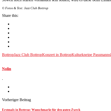
© Fotos & Text: Jazz Club Bottrop
Share this:
Bottrop
Jazz Club Bottrop
Konzert in Bottrop
Kulturkneipe Passmanns
Nolin
.
Vorheriger Beitrag
Erstmals in Bottrop: Wunschmarkt für den guten Zweck