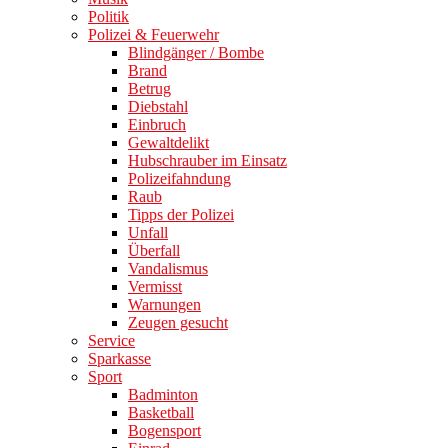
Politik
Polizei & Feuerwehr
Blindgänger / Bombe
Brand
Betrug
Diebstahl
Einbruch
Gewaltdelikt
Hubschrauber im Einsatz
Polizeifahndung
Raub
Tipps der Polizei
Unfall
Überfall
Vandalismus
Vermisst
Warnungen
Zeugen gesucht
Service
Sparkasse
Sport
Badminton
Basketball
Bogensport