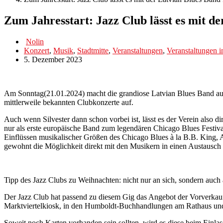
Zum Jahresstart: Jazz Club lässt es mit d
Nolin
Konzert
,
Musik
,
Stadtmitte
,
Veranstaltungen
,
Veranstaltungen i
5. Dezember 2023
Am Sonntag(21.01.2024) macht die grandiose Latvian Blues Band auf i
mittlerweile bekannten Clubkonzerte auf.
Auch wenn Silvester dann schon vorbei ist, lässt es der Verein also d
nur als erste europäische Band zum legendären Chicago Blues Festiva
Einflüssen musikalischer Größen des Chicago Blues à la B.B. King, A
gewohnt die Möglichkeit direkt mit den Musikern in einen Austausc
Tipp des Jazz Clubs zu Weihnachten: nicht nur an sich, sondern au
Der Jazz Club hat passend zu diesem Gig das Angebot der Vorverkauf
Marktviertelkiosk, in den Humboldt-Buchhandlungen am Rathaus und
Soweit noch Karten vorhanden sein sollten, wird es diese beim Einl