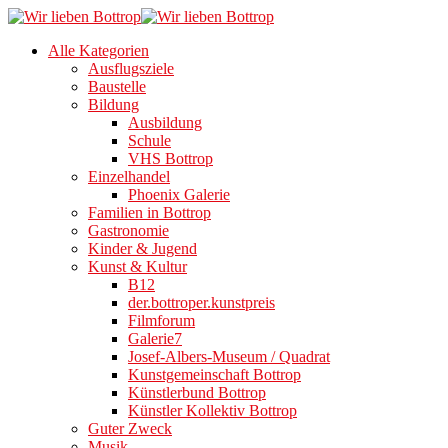
Alle Kategorien
Ausflugsziele
Baustelle
Bildung
Ausbildung
Schule
VHS Bottrop
Einzelhandel
Phoenix Galerie
Familien in Bottrop
Gastronomie
Kinder & Jugend
Kunst & Kultur
B12
der.bottroper.kunstpreis
Filmforum
Galerie7
Josef-Albers-Museum / Quadrat
Kunstgemeinschaft Bottrop
Künstlerbund Bottrop
Künstler Kollektiv Bottrop
Guter Zweck
Musik