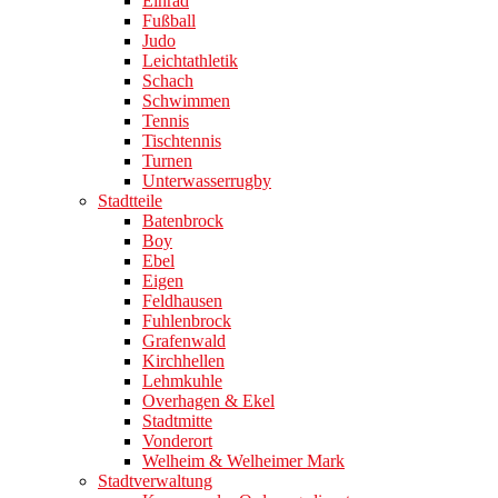
Einrad
Fußball
Judo
Leichtathletik
Schach
Schwimmen
Tennis
Tischtennis
Turnen
Unterwasserrugby
Stadtteile
Batenbrock
Boy
Ebel
Eigen
Feldhausen
Fuhlenbrock
Grafenwald
Kirchhellen
Lehmkuhle
Overhagen & Ekel
Stadtmitte
Vonderort
Welheim & Welheimer Mark
Stadtverwaltung