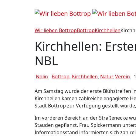
Wir lieben Bottrop
Bottrop
Kirchhellen
Kirchh
Kirchhellen: Erste
NBL
Nolin
Bottrop
,
Kirchhellen
,
Natur
,
Verein
Am Samstag wurde der erste Blühstreifen in
Kirchhellen kamen zahlreiche engagierte Hel
Stadt Bottrop zur Verfügung gestellt wurde,
Im vorderen Bereich an der Straßenecke wu
Stauden gepflanzt. Frau Spickermann unters
Informationsstand informierten sich zahlre