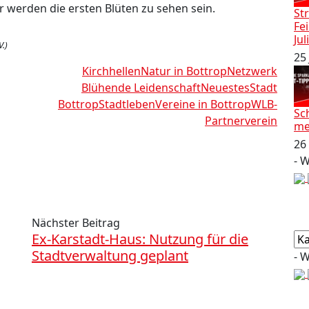
r werden die ersten Blüten zu sehen sein.
Str
Fe
Jul
V.)
25
Kirchhellen
Natur in Bottrop
Netzwerk
Blühende Leidenschaft
Neuestes
Stadt
Bottrop
Stadtleben
Vereine in Bottrop
WLB-
Sc
Partnerverein
me
26
- 
Nächster Beitrag
Ex-Karstadt-Haus: Nutzung für die
Ka
Stadtverwaltung geplant
- 