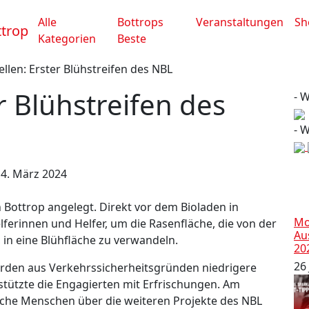
Alle
Bottrops
Veranstaltungen
Sh
Kategorien
Beste
ellen: Erster Blühstreifen des NBL
r Blühstreifen des
- 
- 
14. März 2024
 Bottrop angelegt. Direkt vor dem Bioladen in
Mo
ferinnen und Helfer, um die Rasenfläche, die von der
Au
 in eine Blühfläche zu verwandeln.
20
26 
rden aus Verkehrssicherheitsgründen niedrigere
tützte die Engagierten mit Erfrischungen. Am
iche Menschen über die weiteren Projekte des NBL