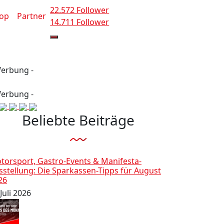
22.572 Follower
op
Partner
14.711 Follower
Werbung -
Werbung -
Beliebte Beiträge
torsport, Gastro-Events & Manifesta-
sstellung: Die Sparkassen-Tipps für August
26
Juli 2026