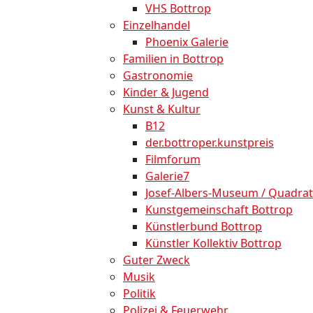
VHS Bottrop
Einzelhandel
Phoenix Galerie
Familien in Bottrop
Gastronomie
Kinder & Jugend
Kunst & Kultur
B12
der.bottroper.kunstpreis
Filmforum
Galerie7
Josef-Albers-Museum / Quadrat
Kunstgemeinschaft Bottrop
Künstlerbund Bottrop
Künstler Kollektiv Bottrop
Guter Zweck
Musik
Politik
Polizei & Feuerwehr