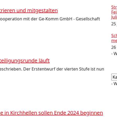
Str
trieren und mitgestalten
Fe
Jul
r Kooperation mit der Ge-Komm GmbH - Gesellschaft
25
Sc
me
26
- 
eiligungsrunde läuft
schrieben. Der Erstentwurf der vierten Stufe ist nun
Ka
- 
e in Kirchhellen sollen Ende 2024 beginnen