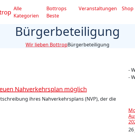
Alle
Bottrops
Veranstaltungen
Shop
Kategorien
Beste
Bürgerbeteiligung
Wir lieben Bottrop
Bürgerbeteiligung
- 
- 
 neuen Nahverkehrsplan möglich
ortschreibung ihres Nahverkehrsplans (NVP), der die
Mo
Au
20
26 