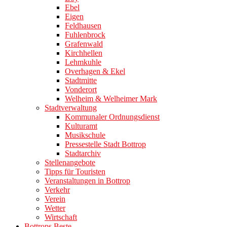
Ebel
Eigen
Feldhausen
Fuhlenbrock
Grafenwald
Kirchhellen
Lehmkuhle
Overhagen & Ekel
Stadtmitte
Vonderort
Welheim & Welheimer Mark
Stadtverwaltung
Kommunaler Ordnungsdienst
Kulturamt
Musikschule
Pressestelle Stadt Bottrop
Stadtarchiv
Stellenangebote
Tipps für Touristen
Veranstaltungen in Bottrop
Verkehr
Verein
Wetter
Wirtschaft
Bottrops Beste