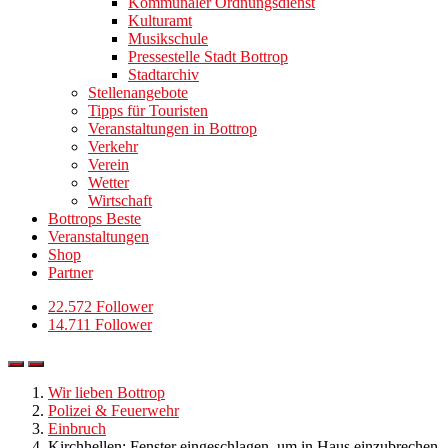
Kommunaler Ordnungsdienst
Kulturamt
Musikschule
Pressestelle Stadt Bottrop
Stadtarchiv
Stellenangebote
Tipps für Touristen
Veranstaltungen in Bottrop
Verkehr
Verein
Wetter
Wirtschaft
Bottrops Beste
Veranstaltungen
Shop
Partner
22.572 Follower
14.711 Follower
Wir lieben Bottrop
Polizei & Feuerwehr
Einbruch
Kirchhellen: Fenster eingeschlagen, um in Haus einzubrechen