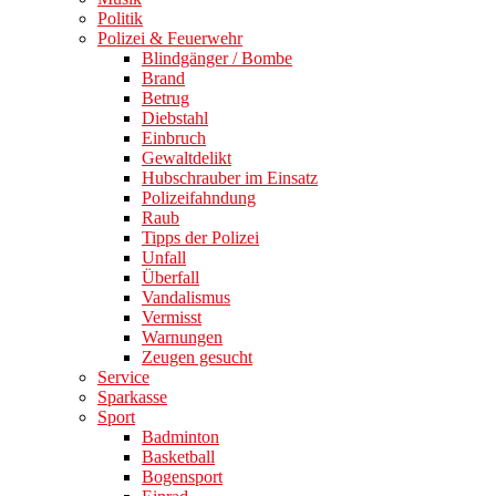
Politik
Polizei & Feuerwehr
Blindgänger / Bombe
Brand
Betrug
Diebstahl
Einbruch
Gewaltdelikt
Hubschrauber im Einsatz
Polizeifahndung
Raub
Tipps der Polizei
Unfall
Überfall
Vandalismus
Vermisst
Warnungen
Zeugen gesucht
Service
Sparkasse
Sport
Badminton
Basketball
Bogensport