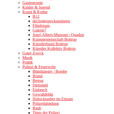
Gastronomie
Kinder & Jugend
Kunst & Kultur
B12
der.bottroper.kunstpreis
Filmforum
Galerie7
Josef-Albers-Museum / Quadrat
Kunstgemeinschaft Bottrop
Künstlerbund Bottrop
Künstler Kollektiv Bottrop
Guter Zweck
Musik
Politik
Polizei & Feuerwehr
Blindgänger / Bombe
Brand
Betrug
Diebstahl
Einbruch
Gewaltdelikt
Hubschrauber im Einsatz
Polizeifahndung
Raub
Tipps der Polizei