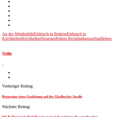
An der Windmühle
Einbruch in Bottrop
Einbruch in
Kirchhellen
Kirchhellen
Neuestes
Polizei Recklinghausen
Stadtleben
Nolin
.
Vorheriger Beitrag
Reparatur einer Gasleitung auf der Gladbecker Straße
Nächster Beitrag
WLB-Tippspiel: Dirk Rovers traut sich und tippt die anstehenden