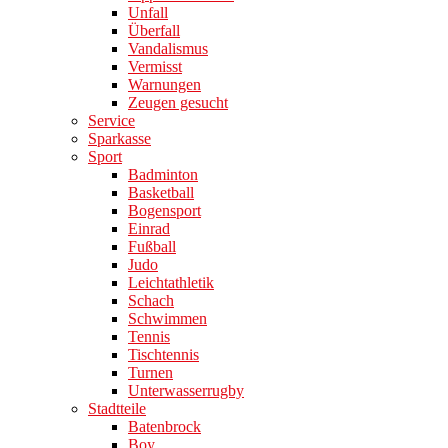
Unfall
Überfall
Vandalismus
Vermisst
Warnungen
Zeugen gesucht
Service
Sparkasse
Sport
Badminton
Basketball
Bogensport
Einrad
Fußball
Judo
Leichtathletik
Schach
Schwimmen
Tennis
Tischtennis
Turnen
Unterwasserrugby
Stadtteile
Batenbrock
Boy