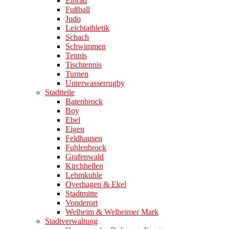
Einrad
Fußball
Judo
Leichtathletik
Schach
Schwimmen
Tennis
Tischtennis
Turnen
Unterwasserrugby
Stadtteile
Batenbrock
Boy
Ebel
Eigen
Feldhausen
Fuhlenbrock
Grafenwald
Kirchhellen
Lehmkuhle
Overhagen & Ekel
Stadtmitte
Vonderort
Welheim & Welheimer Mark
Stadtverwaltung