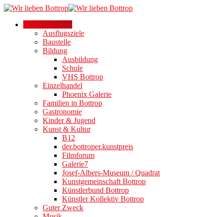
Alle Kategorien
Ausflugsziele
Baustelle
Bildung
Ausbildung
Schule
VHS Bottrop
Einzelhandel
Phoenix Galerie
Familien in Bottrop
Gastronomie
Kinder & Jugend
Kunst & Kultur
B12
der.bottroper.kunstpreis
Filmforum
Galerie7
Josef-Albers-Museum / Quadrat
Kunstgemeinschaft Bottrop
Künstlerbund Bottrop
Künstler Kollektiv Bottrop
Guter Zweck
Musik