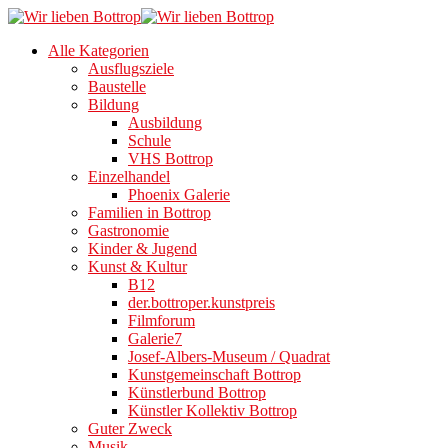
Alle Kategorien
Ausflugsziele
Baustelle
Bildung
Ausbildung
Schule
VHS Bottrop
Einzelhandel
Phoenix Galerie
Familien in Bottrop
Gastronomie
Kinder & Jugend
Kunst & Kultur
B12
der.bottroper.kunstpreis
Filmforum
Galerie7
Josef-Albers-Museum / Quadrat
Kunstgemeinschaft Bottrop
Künstlerbund Bottrop
Künstler Kollektiv Bottrop
Guter Zweck
Musik