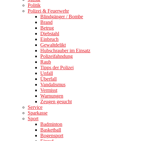
Politik
Polizei & Feuerwehr
Blindgänger / Bombe
Brand
Betrug
Diebstahl
Einbruch
Gewaltdelikt
Hubschrauber im Einsatz
Polizeifahndung
Raub
Tipps der Polizei
Unfall
Überfall
Vandalismus
Vermisst
Warnungen
Zeugen gesucht
Service
Sparkasse
Sport
Badminton
Basketball
Bogensport