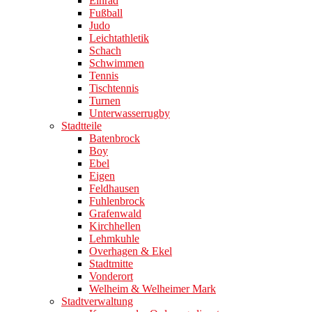
Einrad
Fußball
Judo
Leichtathletik
Schach
Schwimmen
Tennis
Tischtennis
Turnen
Unterwasserrugby
Stadtteile
Batenbrock
Boy
Ebel
Eigen
Feldhausen
Fuhlenbrock
Grafenwald
Kirchhellen
Lehmkuhle
Overhagen & Ekel
Stadtmitte
Vonderort
Welheim & Welheimer Mark
Stadtverwaltung