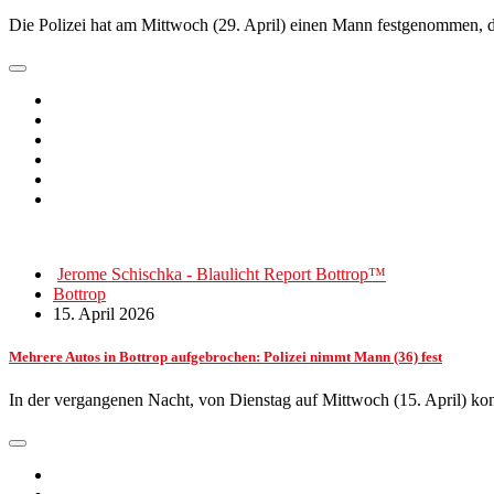
Die Polizei hat am Mittwoch (29. April) einen Mann festgenommen, 
Jerome Schischka - Blaulicht Report Bottrop™
Bottrop
15. April 2026
Mehrere Autos in Bottrop aufgebrochen: Polizei nimmt Mann (36) fest
In der vergangenen Nacht, von Dienstag auf Mittwoch (15. April) kon