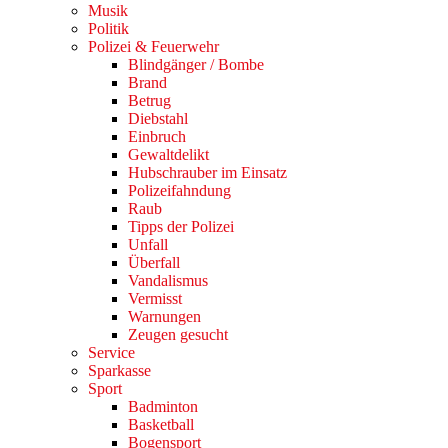
Musik
Politik
Polizei & Feuerwehr
Blindgänger / Bombe
Brand
Betrug
Diebstahl
Einbruch
Gewaltdelikt
Hubschrauber im Einsatz
Polizeifahndung
Raub
Tipps der Polizei
Unfall
Überfall
Vandalismus
Vermisst
Warnungen
Zeugen gesucht
Service
Sparkasse
Sport
Badminton
Basketball
Bogensport