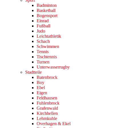
Sport
Badminton
Basketball
Bogensport
Einrad
Fußball
Judo
Leichtathletik
Schach
Schwimmen
Tennis
Tischtennis
Turnen
Unterwasserrugby
Stadtteile
Batenbrock
Boy
Ebel
Eigen
Feldhausen
Fuhlenbrock
Grafenwald
Kirchhellen
Lehmkuhle
Overhagen & Ekel