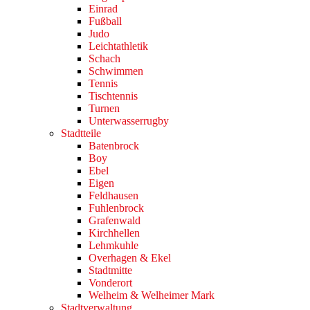
Einrad
Fußball
Judo
Leichtathletik
Schach
Schwimmen
Tennis
Tischtennis
Turnen
Unterwasserrugby
Stadtteile
Batenbrock
Boy
Ebel
Eigen
Feldhausen
Fuhlenbrock
Grafenwald
Kirchhellen
Lehmkuhle
Overhagen & Ekel
Stadtmitte
Vonderort
Welheim & Welheimer Mark
Stadtverwaltung