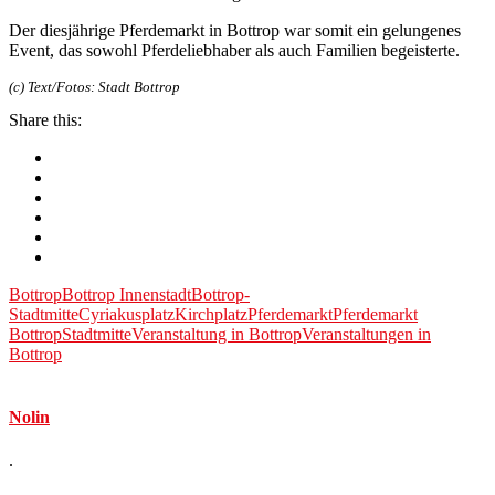
Der diesjährige Pferdemarkt in Bottrop war somit ein gelungenes
Event, das sowohl Pferdeliebhaber als auch Familien begeisterte.
(c) Text/Fotos: Stadt Bottrop
Share this:
Bottrop
Bottrop Innenstadt
Bottrop-
Stadtmitte
Cyriakusplatz
Kirchplatz
Pferdemarkt
Pferdemarkt
Bottrop
Stadtmitte
Veranstaltung in Bottrop
Veranstaltungen in
Bottrop
Nolin
.