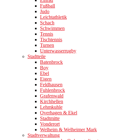
Einrad
Fußball
Judo
Leichtathletik
Schach
Schwimmen
Tennis
Tischtennis
Turnen
Unterwasserrugby
Stadtteile
Batenbrock
Boy
Ebel
Eigen
Feldhausen
Fuhlenbrock
Grafenwald
Kirchhellen
Lehmkuhle
Overhagen & Ekel
Stadtmitte
Vonderort
Welheim & Welheimer Mark
Stadtverwaltung