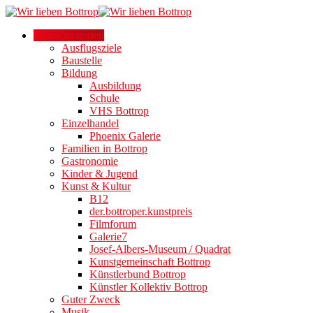
Alle Kategorien
Ausflugsziele
Baustelle
Bildung
Ausbildung
Schule
VHS Bottrop
Einzelhandel
Phoenix Galerie
Familien in Bottrop
Gastronomie
Kinder & Jugend
Kunst & Kultur
B12
der.bottroper.kunstpreis
Filmforum
Galerie7
Josef-Albers-Museum / Quadrat
Kunstgemeinschaft Bottrop
Künstlerbund Bottrop
Künstler Kollektiv Bottrop
Guter Zweck
Musik