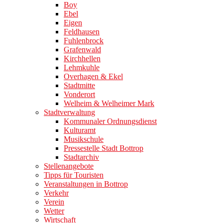
Boy
Ebel
Eigen
Feldhausen
Fuhlenbrock
Grafenwald
Kirchhellen
Lehmkuhle
Overhagen & Ekel
Stadtmitte
Vonderort
Welheim & Welheimer Mark
Stadtverwaltung
Kommunaler Ordnungsdienst
Kulturamt
Musikschule
Pressestelle Stadt Bottrop
Stadtarchiv
Stellenangebote
Tipps für Touristen
Veranstaltungen in Bottrop
Verkehr
Verein
Wetter
Wirtschaft