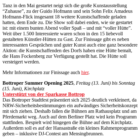
Tanz in den Mai gestartet neigt sich die große Kunstausstellung
“Zuhause”, zu der Guido Hofmann und sein Sohn Felix Amadeus
Hofmann-Flick insgesamt 18 weitere Kunstschaffende geladen
hatten, dem Ende zu. Die Show soll dabei enden, wie sie gestartet
ist: mit einem bunten Abend voller Spaß – und mit “voller Hütte”.
Weit über 1.500 Interessierte waren schon in den 15 liebevoll
gestalteten Künstler-Hütten zu Gast. Zur Finissage gibt es neben
interessanten Gesprächen und guter Kunst auch eine ganz besondere
Aktion: die Kunstschaffenden des Dorfs haben eine Hütte bemalt,
die Hans Fockenberg zur Verfügung gestellt hat. Die Hütte soll
versteigert werden.
Mehr Informationen zur Finissage auch
hier
.
Bottroper Summer Opening 2025
,
Freitag (13. Juni) bis Sonntag
(15. Juni), Kirchplatz
Unterstützt von der Sparkasse Bottrop
Das Bottroper Stadtfest präsentiert sich 2025 deutlich verkleinert, da
NRW-Sicherheitsbestimmungen ein aufwändiges Sicherheitskonzept
mit sich ziehen. Deshalb fallen die Bühnen am Rathausplatz und am
Pferdemarkt weg. Auch auf dem Berliner Platz wird kein Programm
stattfinden. Bespielt wird hingegen die Bühne auf dem Kirchplatz.
Außerdem soll es auf der Hansastraße ein kleines Rahmenprogramm
geben – inklusive DJ-Contest am Mensingbrunnen.