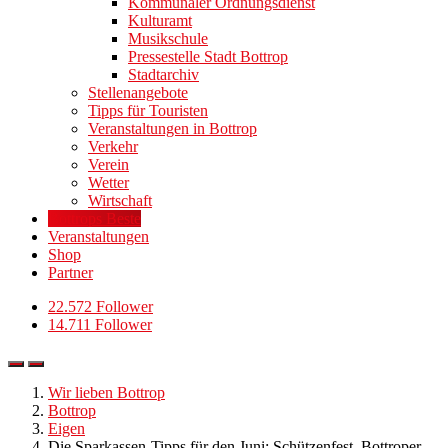
Kommunaler Ordnungsdienst
Kulturamt
Musikschule
Pressestelle Stadt Bottrop
Stadtarchiv
Stellenangebote
Tipps für Touristen
Veranstaltungen in Bottrop
Verkehr
Verein
Wetter
Wirtschaft
Bottrops Beste
Veranstaltungen
Shop
Partner
22.572 Follower
14.711 Follower
Wir lieben Bottrop
Bottrop
Eigen
Die Sparkassen-Tipps für den Juni: Schützenfest, Bottroper