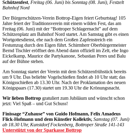
Schützenfest
,
Freitag (06. Juni) bis Sonntag (08. Juni), Festzelt
Bahnhof Nord
Der Bürgerschützen-Verein Bottrop-Eigen feiert Geburtstag! 105
Jahre feiert der Traditionsverein mit einem wilden Fest, das am
Freitag (06. Juni) mit der “Bottroper Schlagernacht” auf dem
Schützenplatz am Bahnhof Nord startet. Am Samstag gibt es einen
Wortgottesdienst, ehe nach dem Großen Zapfenstreich ein
Festumzug durch den Eigen führt. Schirmherr Oberbürgermeister
Bernd Tischler eröffnet den Abend dann offiziell im Zelt, ehe Ingo
Eickelkamp, Maurice die Partykanone, Sebastian Peres und Balu
auf der Bühne stehen.
Am Sonntag startet der Verein mit dem Schützenfrühstück bereits
um 9 Uhr. Das beliebte Vogelschießen findet ab 10 Uhr statt; das
Königsschießen ab 13.30 Uhr. Nach der Proklamation des neuen
Königspaars (17.30) startet um 19.30 Uhr die Krönungsnacht.
Wir lieben Bottrop
gratuliert zum Jubiläum und wünscht schon
jetzt: Viel Spaß – und Gut Schuss!
Finissage “Zuhause” von Guido Hofmann, Felix Amadeus
Flick-Hofmann und dem Künstler Kollektiv,
Samstag (07. Juni)
ab 18.30 Uhr, Kunstdorf Fockenberg, Bottroper Straße 141-143
Unterstützt von der Sparkasse Bottrop