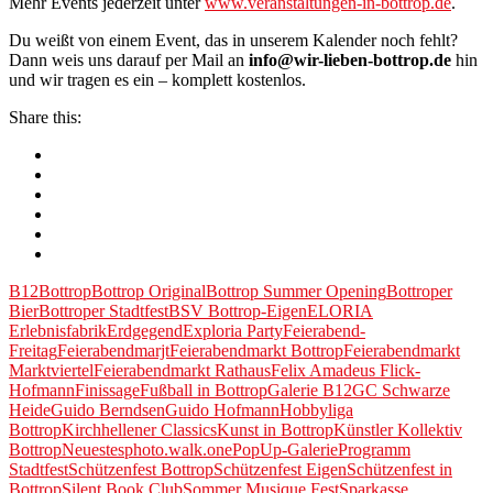
Mehr Events jederzeit unter
www.veranstaltungen-in-bottrop.de
.
Du weißt von einem Event, das in unserem Kalender noch fehlt?
Dann weis uns darauf per Mail an
info@wir-lieben-bottrop.de
hin
und wir tragen es ein – komplett kostenlos.
Share this:
B12
Bottrop
Bottrop Original
Bottrop Summer Opening
Bottroper
Bier
Bottroper Stadtfest
BSV Bottrop-Eigen
ELORIA
Erlebnisfabrik
Erdgegend
Exploria Party
Feierabend-
Freitag
Feierabendmarjt
Feierabendmarkt Bottrop
Feierabendmarkt
Marktviertel
Feierabendmarkt Rathaus
Felix Amadeus Flick-
Hofmann
Finissage
Fußball in Bottrop
Galerie B12
GC Schwarze
Heide
Guido Berndsen
Guido Hofmann
Hobbyliga
Bottrop
Kirchhellener Classics
Kunst in Bottrop
Künstler Kollektiv
Bottrop
Neuestes
photo.walk.one
PopUp-Galerie
Programm
Stadtfest
Schützenfest Bottrop
Schützenfest Eigen
Schützenfest in
Bottrop
Silent Book Club
Sommer Musique Fest
Sparkasse