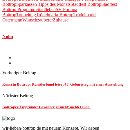
Bottrop
Sparkassen-Tipps des Monats
Stadtfest Bottrop
Stadtfest
Bottrop Programm
Stadtleben
SV Fortuna
Bottrop
Topbeitrag
Trödelmarkt Bottrop
Trödelmarkt
Ostermann
Wunschzauberer
Zuhause
Nolin
.
Vorheriger Beitrag
Kunst in Bottrop: Künstlerbund feiert 45. Geburtstag mit einer Ausstellung
Nächster Beitrag
Bottroper Tipprunde: Gewinner gesucht; meldet euch!
wir-lieben-bottrop.de mit neuem Konzept. Wir geben