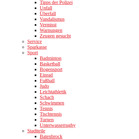
Tipps der Polizei
Unfall
Überfall
Vandalismus
Vermisst
Warnungen
Zeugen gesucht
Service
Sparkasse
Sport
Badminton
Basketball
Bogensport
Einrad
Fußball
Judo
Leichtathletik
Schach
Schwimmen
Tennis
Tischtennis
Turnen
Unterwasserrugby
Stadtteile
Batenbrock