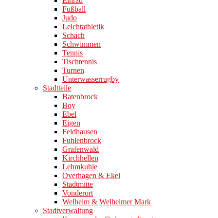
Einrad
Fußball
Judo
Leichtathletik
Schach
Schwimmen
Tennis
Tischtennis
Turnen
Unterwasserrugby
Stadtteile
Batenbrock
Boy
Ebel
Eigen
Feldhausen
Fuhlenbrock
Grafenwald
Kirchhellen
Lehmkuhle
Overhagen & Ekel
Stadtmitte
Vonderort
Welheim & Welheimer Mark
Stadtverwaltung