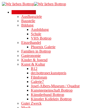
Alle Kategorien
Ausflugsziele
Baustelle
Bildung
Ausbildung
Schule
VHS Bottrop
Einzelhandel
Phoenix Galerie
Familien in Bottrop
Gastronomie
Kinder & Jugend
Kunst & Kultur
B12
der.bottroper.kunstpreis
Filmforum
Galerie7
Josef-Albers-Museum / Quadrat
Kunstgemeinschaft Bottrop
Künstlerbund Bottrop
Künstler Kollektiv Bottrop
Guter Zweck
Musik