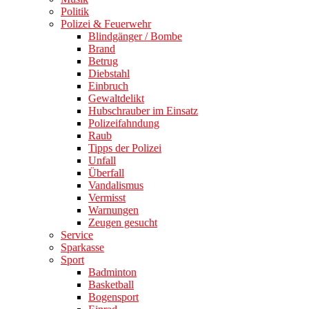
Politik
Polizei & Feuerwehr
Blindgänger / Bombe
Brand
Betrug
Diebstahl
Einbruch
Gewaltdelikt
Hubschrauber im Einsatz
Polizeifahndung
Raub
Tipps der Polizei
Unfall
Überfall
Vandalismus
Vermisst
Warnungen
Zeugen gesucht
Service
Sparkasse
Sport
Badminton
Basketball
Bogensport