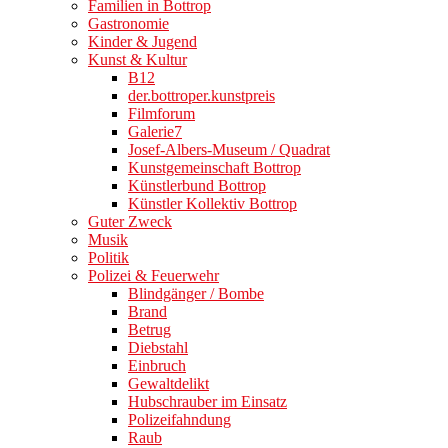
Familien in Bottrop
Gastronomie
Kinder & Jugend
Kunst & Kultur
B12
der.bottroper.kunstpreis
Filmforum
Galerie7
Josef-Albers-Museum / Quadrat
Kunstgemeinschaft Bottrop
Künstlerbund Bottrop
Künstler Kollektiv Bottrop
Guter Zweck
Musik
Politik
Polizei & Feuerwehr
Blindgänger / Bombe
Brand
Betrug
Diebstahl
Einbruch
Gewaltdelikt
Hubschrauber im Einsatz
Polizeifahndung
Raub