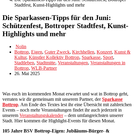
Stadtfest, Kunst-Highlights und mehr
Die Sparkassen-Tipps für den Juni:
Schützenfest, Bottroper Stadtfest, Kunst-
Highlights und mehr
Nolin
Bottrop
,
Eigen
,
Guter Zweck
,
Kirchhellen
,
Konzert
,
Kunst &
Kultur
,
Künstler Kollektiv Bottrop
,
Sparkasse
,
Sport
,
Stadtleben
,
Stadtmitte
,
Veranstaltungen
,
Veranstaltungen in
Bottrop
,
WLB-Partner
26. Mai 2025
Was euch im kommenden Monat erwartet und wat in Bottrop geht,
verraten wir dir gemeinsam mit unserem Partner, der
Sparkasse
Bottrop
. Am Ende des Textes lest ihr eine Übersicht mit zahlreichen
Events – noch mehr Veranstaltungen findet ihr auch jederzeit in
unserem
Veranstaltungskalender
– dem umfangreichsten unserer
Stadt. Hier kommen die Highlight-Events für diesen Monat.
105 Jahre BSV Bottrop-Eigen: Jubiläums-Bürger- &