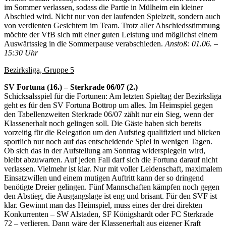
im Sommer verlassen, sodass die Partie in Mülheim ein kleiner
Abschied wird. Nicht nur von der laufenden Spielzeit, sondern auch
von verdienten Gesichtern im Team. Trotz aller Abschiedsstimmung
möchte der VfB sich mit einer guten Leistung und möglichst einem
Auswärtssieg in die Sommerpause verabschieden.
Anstoß: 01.06. –
15:30 Uhr
Bezirksliga, Gruppe 5
SV Fortuna (16.) – Sterkrade 06/07 (2.)
Schicksalsspiel für die Fortunen: Am letzten Spieltag der Bezirksliga
geht es für den SV Fortuna Bottrop um alles. Im Heimspiel gegen
den Tabellenzweiten Sterkrade 06/07 zählt nur ein Sieg, wenn der
Klassenerhalt noch gelingen soll. Die Gäste haben sich bereits
vorzeitig für die Relegation um den Aufstieg qualifiziert und blicken
sportlich nur noch auf das entscheidende Spiel in wenigen Tagen.
Ob sich das in der Aufstellung am Sonntag widerspiegeln wird,
bleibt abzuwarten. Auf jeden Fall darf sich die Fortuna darauf nicht
verlassen. Vielmehr ist klar. Nur mit voller Leidenschaft, maximalem
Einsatzwillen und einem mutigen Auftritt kann der so dringend
benötigte Dreier gelingen. Fünf Mannschaften kämpfen noch gegen
den Abstieg, die Ausgangslage ist eng und brisant. Für den SVF ist
klar. Gewinnt man das Heimspiel, muss eines der drei direkten
Konkurrenten – SW Alstaden, SF Königshardt oder FC Sterkrade
72 – verlieren. Dann wäre der Klassenerhalt aus eigener Kraft