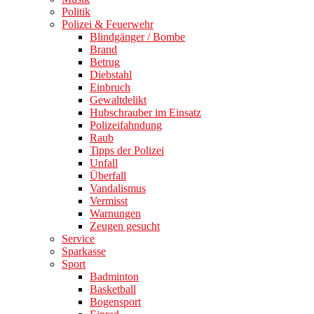
Politik
Polizei & Feuerwehr
Blindgänger / Bombe
Brand
Betrug
Diebstahl
Einbruch
Gewaltdelikt
Hubschrauber im Einsatz
Polizeifahndung
Raub
Tipps der Polizei
Unfall
Überfall
Vandalismus
Vermisst
Warnungen
Zeugen gesucht
Service
Sparkasse
Sport
Badminton
Basketball
Bogensport