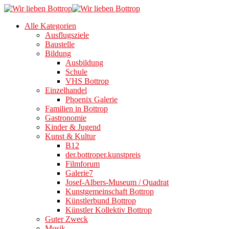
Alle Kategorien
Ausflugsziele
Baustelle
Bildung
Ausbildung
Schule
VHS Bottrop
Einzelhandel
Phoenix Galerie
Familien in Bottrop
Gastronomie
Kinder & Jugend
Kunst & Kultur
B12
der.bottroper.kunstpreis
Filmforum
Galerie7
Josef-Albers-Museum / Quadrat
Kunstgemeinschaft Bottrop
Künstlerbund Bottrop
Künstler Kollektiv Bottrop
Guter Zweck
Musik