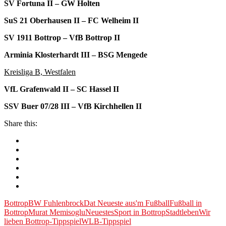
SV Fortuna II – GW Holten
SuS 21 Oberhausen II – FC Welheim II
SV 1911 Bottrop – VfB Bottrop II
Arminia Klosterhardt III – BSG Mengede
Kreisliga B, Westfalen
VfL Grafenwald II – SC Hassel II
SSV Buer 07/28 III – VfB Kirchhellen II
Share this:
Bottrop
BW Fuhlenbrock
Dat Neueste aus'm Fußball
Fußball in
Bottrop
Murat Memisoglu
Neuestes
Sport in Bottrop
Stadtleben
Wir
lieben Bottrop-Tippspiel
WLB-Tippspiel