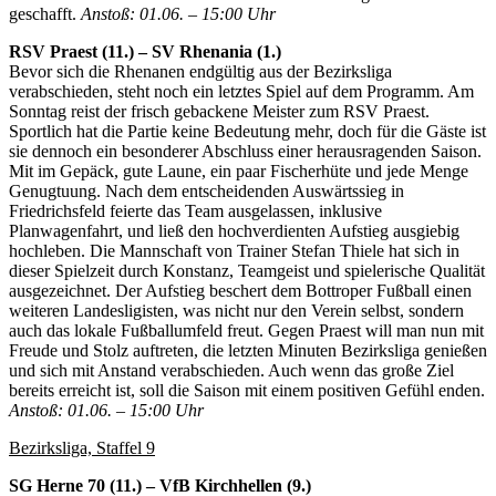
geschafft.
Anstoß: 01.06. – 15:00 Uhr
RSV Praest (11.) – SV Rhenania (1.)
Bevor sich die Rhenanen endgültig aus der Bezirksliga
verabschieden, steht noch ein letztes Spiel auf dem Programm. Am
Sonntag reist der frisch gebackene Meister zum RSV Praest.
Sportlich hat die Partie keine Bedeutung mehr, doch für die Gäste ist
sie dennoch ein besonderer Abschluss einer herausragenden Saison.
Mit im Gepäck, gute Laune, ein paar Fischerhüte und jede Menge
Genugtuung. Nach dem entscheidenden Auswärtssieg in
Friedrichsfeld feierte das Team ausgelassen, inklusive
Planwagenfahrt, und ließ den hochverdienten Aufstieg ausgiebig
hochleben. Die Mannschaft von Trainer Stefan Thiele hat sich in
dieser Spielzeit durch Konstanz, Teamgeist und spielerische Qualität
ausgezeichnet. Der Aufstieg beschert dem Bottroper Fußball einen
weiteren Landesligisten, was nicht nur den Verein selbst, sondern
auch das lokale Fußballumfeld freut. Gegen Praest will man nun mit
Freude und Stolz auftreten, die letzten Minuten Bezirksliga genießen
und sich mit Anstand verabschieden. Auch wenn das große Ziel
bereits erreicht ist, soll die Saison mit einem positiven Gefühl enden.
Anstoß: 01.06. – 15:00 Uhr
Bezirksliga, Staffel 9
SG Herne 70 (11.) – VfB Kirchhellen (9.)