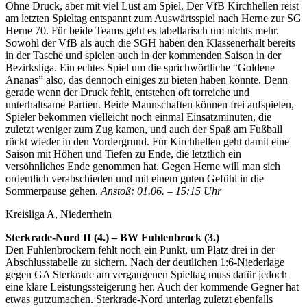
Ohne Druck, aber mit viel Lust am Spiel. Der VfB Kirchhellen reist
am letzten Spieltag entspannt zum Auswärtsspiel nach Herne zur SG
Herne 70. Für beide Teams geht es tabellarisch um nichts mehr.
Sowohl der VfB als auch die SGH haben den Klassenerhalt bereits
in der Tasche und spielen auch in der kommenden Saison in der
Bezirksliga. Ein echtes Spiel um die sprichwörtliche “Goldene
Ananas” also, das dennoch einiges zu bieten haben könnte. Denn
gerade wenn der Druck fehlt, entstehen oft torreiche und
unterhaltsame Partien. Beide Mannschaften können frei aufspielen,
Spieler bekommen vielleicht noch einmal Einsatzminuten, die
zuletzt weniger zum Zug kamen, und auch der Spaß am Fußball
rückt wieder in den Vordergrund. Für Kirchhellen geht damit eine
Saison mit Höhen und Tiefen zu Ende, die letztlich ein
versöhnliches Ende genommen hat. Gegen Herne will man sich
ordentlich verabschieden und mit einem guten Gefühl in die
Sommerpause gehen.
Anstoß: 01.06. – 15:15 Uhr
Kreisliga A, Niederrhein
Sterkrade-Nord II (4.) – BW Fuhlenbrock (3.)
Den Fuhlenbrockern fehlt noch ein Punkt, um Platz drei in der
Abschlusstabelle zu sichern. Nach der deutlichen 1:6-Niederlage
gegen GA Sterkrade am vergangenen Spieltag muss dafür jedoch
eine klare Leistungssteigerung her. Auch der kommende Gegner hat
etwas gutzumachen. Sterkrade-Nord unterlag zuletzt ebenfalls