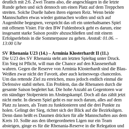
deutlich mit 2:6. Zwei Teams also, die angeschlagen in die letzte
Runde gehen und sich dennoch um einen Platz auf dem Treppchen
streiten. Solche Duelle haben ihren eigenen Reiz. Wenn beide
Mannschaften etwas wieder gutmachen wollen und sich auf
Augenhöhe begegnen, verspricht das oft ein unterhaltsames Spiel
mit offenem Visier. Für den BW Fuhlenbrock geht es darum, eine
insgesamt starke Saison positiv abzuschließen und mit einem
Erfolgserlebnis in die Sommerpause zu gehen.
Anstoß: 01.06. –
13:00 Uhr
SV Rhenania U23 (14.) – Arminia Klosterhardt II (11.)
Die U23 des SV Rhenania steht am letzten Spieltag unter Druck.
Ein Sieg ist Pflicht, will man die Chance auf den Klassenerhalt
wahren. Gegen die Reserve von Arminia Klosterhardt sind die Blau-
Weißen zwar nicht der Favorit, aber auch keineswegs chancenlos.
Um das rettende Ziel zu erreichen, muss jedoch endlich einmal die
Defensive stabil stehen. Ein Problem, das die Rhenanen durch die
gesamte Saison begleitet hat. Die hohe Anzahl an Gegentoren war
ein ständiger Stolperstein im Abstiegskampf. Doch all das zählt jetzt
nicht mehr. In diesem Spiel geht es nur noch darum, alles auf dem
Platz zu lassen, als Team zu funktionieren und die drei Punkte zu
holen. Gelingt der Sieg, richtet sich der Blick auf die Bezirksligen.
Denn dann heißt es Daumen drücken für alle Mannschaften aus dem
Kreis 10. Sollte aus den übergeordneten Ligen nur ein Team
absteigen, ginge es für die Rhenania-Reserve in die Relegation und