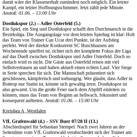
damit wäre der Klassenerhalt zumindest noch möglich. Ein letzter
Kampf, ein letzter Hoffnungsschimmer. Jetzt zählt jede Minute.
Anstoß: 01.06. – 13:00 Uhr
Dostlukspor (2.) – Adler Osterfeld (5.)
Ein Spiel, ein Sieg und Dostlukspor schafft den Durchmarsch in die
Bezirksliga. Die Ausgangslage vor dem letzten Spieltag ist klar: Holt
das Team von Trainer Can Ucar drei Punkte, ist der Aufstieg
perfekt. Weil der direkte Konkurrent SC Buschhausen am
Wochenende spielfrei ist, richtet sich der komplette Fokus der Liga
auf das Duell zwischen Dostlukspor und Adler Osterfeld. Doch so
einfach wird es nicht. Die Gäste aus Osterfeld reisen mit viel
Selbstvertrauen an und haben aktuell einen echten Lauf. Vier Siege
in Serie sprechen für sich. Die Mannschaft präsentiert sich
geschlossen, kämpferisch und torhungrig. Wer glaubt, dass Adler in
Bottrop nur Statist ist, könnte sich gewaltig irren. Dostlukspor ist
also gewarnt. Um die große Feier nach dem Abpfiff einleiten zu
können, muss das Team von Beginn an hellwach, fokussiert und
konsequent auftreten.
Anstoß: 01.06. – 15:00 Uhr
Kreisliga A, Westfalen
VfL Grafenwald (4.) – SSV Buer 07/28 II (13.)
Abschiedsspiel für Sebastian Stempel. Nach zwei Jahren an der
Seitenlinie vom VfL Grafenwald verabschiedet sich der Trainer am