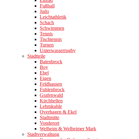
Einrad
Fußball
Judo
Leichtathletik
Schach
Schwimmen
Tennis
Tischtennis
Turnen
Unterwasserrugby
Stadtteile
Batenbrock
Boy
Ebel
Eigen
Feldhausen
Fuhlenbrock
Grafenwald
Kirchhellen
Lehmkuhle
Overhagen & Ekel
Stadtmitte
Vonderort
Welheim & Welheimer Mark
Stadtverwaltung