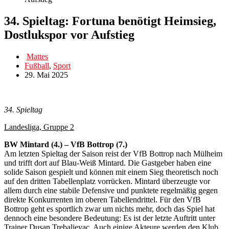
34. Spieltag: Fortuna benötigt Heimsieg,
Dostlukspor vor Aufstieg
Mattes
Fußball
,
Sport
29. Mai 2025
34. Spieltag
Landesliga, Gruppe 2
BW Mintard (4.) – VfB Bottrop (7.)
Am letzten Spieltag der Saison reist der VfB Bottrop nach Mülheim
und trifft dort auf Blau-Weiß Mintard. Die Gastgeber haben eine
solide Saison gespielt und können mit einem Sieg theoretisch noch
auf den dritten Tabellenplatz vorrücken. Mintard überzeugte vor
allem durch eine stabile Defensive und punktete regelmäßig gegen
direkte Konkurrenten im oberen Tabellendrittel. Für den VfB
Bottrop geht es sportlich zwar um nichts mehr, doch das Spiel hat
dennoch eine besondere Bedeutung: Es ist der letzte Auftritt unter
Trainer Dusan Trebaljevac. Auch einige Akteure werden den Klub