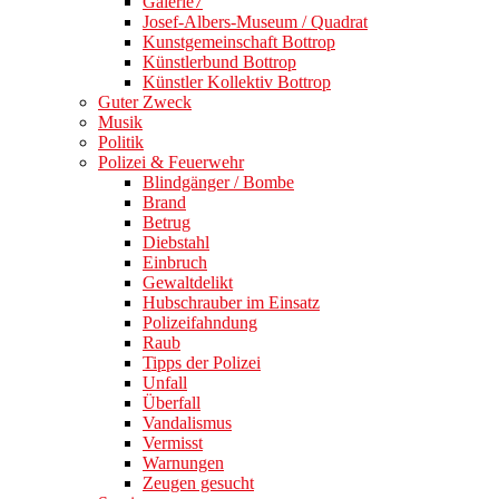
Galerie7
Josef-Albers-Museum / Quadrat
Kunstgemeinschaft Bottrop
Künstlerbund Bottrop
Künstler Kollektiv Bottrop
Guter Zweck
Musik
Politik
Polizei & Feuerwehr
Blindgänger / Bombe
Brand
Betrug
Diebstahl
Einbruch
Gewaltdelikt
Hubschrauber im Einsatz
Polizeifahndung
Raub
Tipps der Polizei
Unfall
Überfall
Vandalismus
Vermisst
Warnungen
Zeugen gesucht