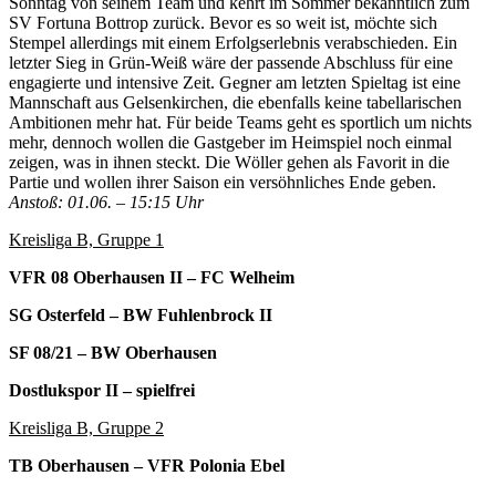
Sonntag von seinem Team und kehrt im Sommer bekanntlich zum
SV Fortuna Bottrop zurück. Bevor es so weit ist, möchte sich
Stempel allerdings mit einem Erfolgserlebnis verabschieden. Ein
letzter Sieg in Grün-Weiß wäre der passende Abschluss für eine
engagierte und intensive Zeit. Gegner am letzten Spieltag ist eine
Mannschaft aus Gelsenkirchen, die ebenfalls keine tabellarischen
Ambitionen mehr hat. Für beide Teams geht es sportlich um nichts
mehr, dennoch wollen die Gastgeber im Heimspiel noch einmal
zeigen, was in ihnen steckt. Die Wöller gehen als Favorit in die
Partie und wollen ihrer Saison ein versöhnliches Ende geben.
Anstoß: 01.06. – 15:15 Uhr
Kreisliga B, Gruppe 1
VFR 08 Oberhausen II – FC Welheim
SG Osterfeld – BW Fuhlenbrock II
SF 08/21 – BW Oberhausen
Dostlukspor II – spielfrei
Kreisliga B, Gruppe 2
TB Oberhausen – VFR Polonia Ebel