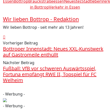
Essen
Bottrop
Brauckstraße
essen
Neuestes
Stadtleben
Ver
in Bottrop
Verkehr in Essen
Wir lieben Bottrop - Redaktion
Wir lieben Bottrop - seit mehr als 13 Jahren!
Vorheriger Beitrag
Bottroper Innenstadt: Neues XXL-Kunstwerk
auf Gastromeile enthüllt
Nächster Beitrag
Fußball: VfB vor schweren Auswärtsspiel,
Fortuna empfängt RWE II, Topspiel für FC
Welheim
- Werbung -
- Werbung -