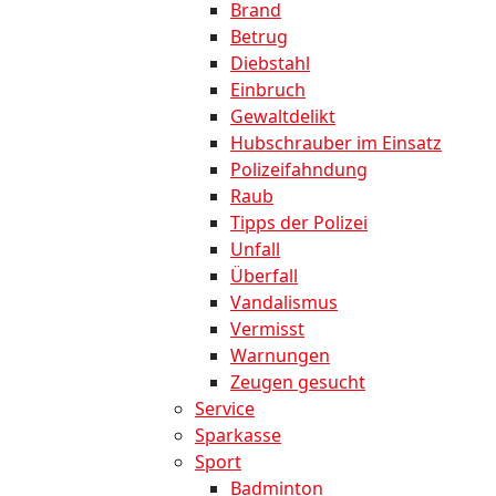
Brand
Betrug
Diebstahl
Einbruch
Gewaltdelikt
Hubschrauber im Einsatz
Polizeifahndung
Raub
Tipps der Polizei
Unfall
Überfall
Vandalismus
Vermisst
Warnungen
Zeugen gesucht
Service
Sparkasse
Sport
Badminton