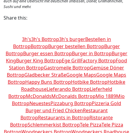
euch auf eine Übersicht mit deutschen Imbissen, Döner, Grillhähnchen,
Sushi und mehr.
Share this:
3h's
3h's Bottrop
3h's burger
Bestellen in
Bottrop
Bottrop
Burger bestellen Bottrop
Burger
Bottrop
Burger essen Bottrop
Burger in Bottrop
Burger
King
Burger King Bottrop
Ege Grill
Factory Bottrop
Food
Station Bottrop
Gastromeile Bottrop
Gemüse Döner
Bottrop
Gladbecker Straße
Google Maps
Google Maps
Bottrop
Happy Buns Bottrop
Hotbike Bottrop
Hotbike
Roadhouse
Lieferando Bottrop
Lieferheld
Bottrop
McDonalds
McDonalds Bottrop
Mio 1889
Mio
Bottrop
Neuestes
Pizzaburg Bottrop
Pizzeria Gold
Burger und Fried Chicken
Restaurant
Bottrop
Restaurants in Bottrop
Ristorante
Bottrop
Schlemmerkist Bottrop
Tele Pizza
Tele Pizza
Bottrop
Woodpeckers Bottrop
Woodpeckers Roadhouse