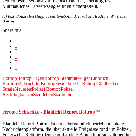
keinen festen Wohnsitz in Deutschland hat, vorläufig fest.
Mutmaßliches Tatwerkzeug wurden sichergestellt.
(c) Text: Polizei Recklinghausen, Symbolbild: Pixabay, Headline: Wir lieben
Bottrop
Share this:
Bottrop
Bottrop-Eigen
Bottrop-Stadtmitte
Eigen
Einbruch
Bottrop
Einbruch in Bottrop
Festnahme in Bottrop
Gladbecker
Straße
Neuestes
Polizei Bottrop
Polizei
Recklinghausen
Stadtleben
Stadtmitte
Jerome Schischka - Blaulicht Report Bottrop™
Blaulicht Report Bottrop ist eine ehrenamtlich betriebene lokale
Nachrichtenplattform, die über aktuelle Ereignisse rund um Polizei,
Feuerwehr, Rettungsdienste und andere Blaulichtorganisationen in