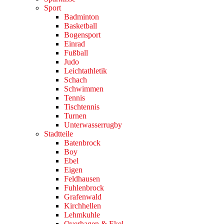
Sport
Badminton
Basketball
Bogensport
Einrad
Fußball
Judo
Leichtathletik
Schach
Schwimmen
Tennis
Tischtennis
Turnen
Unterwasserrugby
Stadtteile
Batenbrock
Boy
Ebel
Eigen
Feldhausen
Fuhlenbrock
Grafenwald
Kirchhellen
Lehmkuhle
Overhagen & Ekel