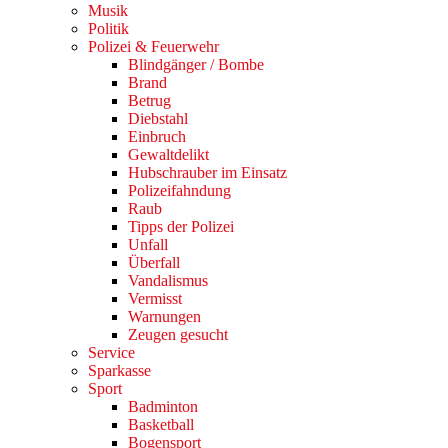
Musik
Politik
Polizei & Feuerwehr
Blindgänger / Bombe
Brand
Betrug
Diebstahl
Einbruch
Gewaltdelikt
Hubschrauber im Einsatz
Polizeifahndung
Raub
Tipps der Polizei
Unfall
Überfall
Vandalismus
Vermisst
Warnungen
Zeugen gesucht
Service
Sparkasse
Sport
Badminton
Basketball
Bogensport