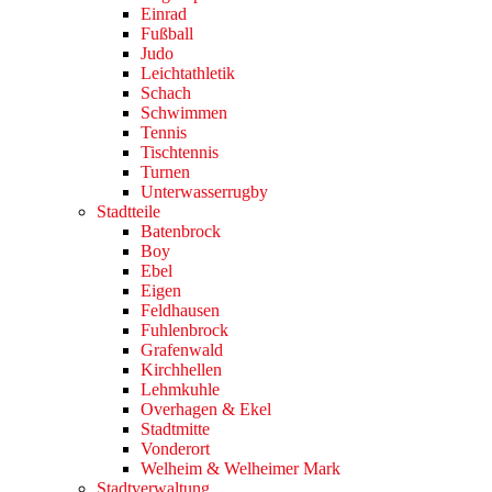
Einrad
Fußball
Judo
Leichtathletik
Schach
Schwimmen
Tennis
Tischtennis
Turnen
Unterwasserrugby
Stadtteile
Batenbrock
Boy
Ebel
Eigen
Feldhausen
Fuhlenbrock
Grafenwald
Kirchhellen
Lehmkuhle
Overhagen & Ekel
Stadtmitte
Vonderort
Welheim & Welheimer Mark
Stadtverwaltung