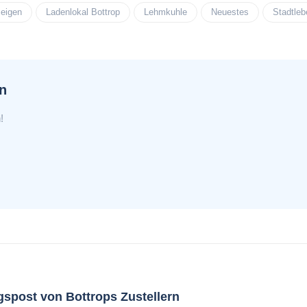
zeigen
Ladenlokal Bottrop
Lehmkuhle
Neuestes
Stadtleb
on
!
gspost von Bottrops Zustellern