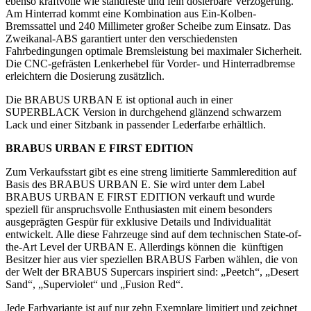
ebenso kraftvolle wie standfeste und fein dosierbare Verzögerung.
Am Hinterrad kommt eine Kombination aus Ein-Kolben-
Bremssattel und 240 Millimeter großer Scheibe zum Einsatz. Das
Zweikanal-ABS garantiert unter den verschiedensten
Fahrbedingungen optimale Bremsleistung bei maximaler Sicherheit.
Die CNC-gefrästen Lenkerhebel für Vorder- und Hinterradbremse
erleichtern die Dosierung zusätzlich.
Die BRABUS URBAN E ist optional auch in einer
SUPERBLACK Version in durchgehend glänzend schwarzem
Lack und einer Sitzbank in passender Lederfarbe erhältlich.
BRABUS URBAN E FIRST EDITION
Zum Verkaufsstart gibt es eine streng limitierte Sammleredition auf
Basis des BRABUS URBAN E. Sie wird unter dem Label
BRABUS URBAN E FIRST EDITION verkauft und wurde
speziell für anspruchsvolle Enthusiasten mit einem besonders
ausgeprägten Gespür für exklusive Details und Individualität
entwickelt. Alle diese Fahrzeuge sind auf dem technischen State-of-
the-Art Level der URBAN E. Allerdings können die künftigen
Besitzer hier aus vier speziellen BRABUS Farben wählen, die von
der Welt der BRABUS Supercars inspiriert sind: „Peetch“, „Desert
Sand“, „Superviolet“ und „Fusion Red“.
Jede Farbvariante ist auf nur zehn Exemplare limitiert und zeichnet