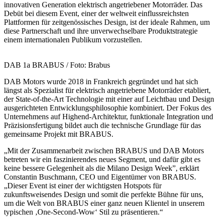
innovativen Generation elektrisch angetriebener Motorräder. Das
Debüt bei diesem Event, einer der weltweit einflussreichsten
Plattformen für zeitgenössisches Design, ist der ideale Rahmen, um
diese Partnerschaft und ihre unverwechselbare Produktstrategie
einem internationalen Publikum vorzustellen.
DAB 1a BRABUS / Foto: Brabus
DAB Motors wurde 2018 in Frankreich gegründet und hat sich
längst als Spezialist für elektrisch angetriebene Motorräder etabliert,
der State-of-the-Art Technologie mit einer auf Leichtbau und Design
ausgerichteten Entwicklungsphilosophie kombiniert. Der Fokus des
Unternehmens auf Highend-Architektur, funktionale Integration und
Präzisionsfertigung bildet auch die technische Grundlage für das
gemeinsame Projekt mit BRABUS.
„Mit der Zusammenarbeit zwischen BRABUS und DAB Motors
betreten wir ein faszinierendes neues Segment, und dafür gibt es
keine bessere Gelegenheit als die Milano Design Week”, erklärt
Constantin Buschmann, CEO und Eigentümer von BRABUS.
„Dieser Event ist einer der wichtigsten Hotspots für
zukunftsweisendes Design und somit die perfekte Bühne für uns,
um die Welt von BRABUS einer ganz neuen Klientel in unserem
typischen ‚One-Second-Wow‘ Stil zu präsentieren.“