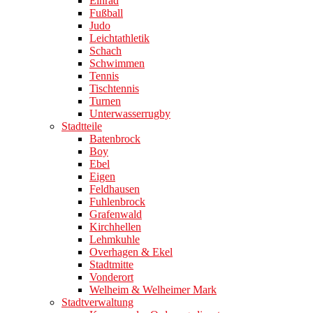
Einrad
Fußball
Judo
Leichtathletik
Schach
Schwimmen
Tennis
Tischtennis
Turnen
Unterwasserrugby
Stadtteile
Batenbrock
Boy
Ebel
Eigen
Feldhausen
Fuhlenbrock
Grafenwald
Kirchhellen
Lehmkuhle
Overhagen & Ekel
Stadtmitte
Vonderort
Welheim & Welheimer Mark
Stadtverwaltung