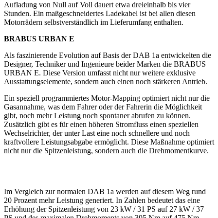
Aufladung von Null auf Voll dauert etwa dreieinhalb bis vier
Stunden. Ein maßgeschneidertes Ladekabel ist bei allen diesen
Motorrädern selbstverständlich im Lieferumfang enthalten.
BRABUS URBAN E
Als faszinierende Evolution auf Basis der DAB 1a entwickelten die
Designer, Techniker und Ingenieure beider Marken die BRABUS
URBAN E. Diese Version umfasst nicht nur weitere exklusive
Ausstattungselemente, sondern auch einen noch stärkeren Antrieb.
Ein speziell programmiertes Motor-Mapping optimiert nicht nur die
Gasannahme, was dem Fahrer oder der Fahrerin die Möglichkeit
gibt, noch mehr Leistung noch spontaner abrufen zu können.
Zusätzlich gibt es für einen höheren Stromfluss einen speziellen
Wechselrichter, der unter Last eine noch schnellere und noch
kraftvollere Leistungsabgabe ermöglicht. Diese Maßnahme optimiert
nicht nur die Spitzenleistung, sondern auch die Drehmomentkurve.
Im Vergleich zur normalen DAB 1a werden auf diesem Weg rund
20 Prozent mehr Leistung generiert. In Zahlen bedeutet das eine
Erhöhung der Spitzenleistung von 23 kW / 31 PS auf 27 kW / 37
PS und des maximalen Drehmoments von 395 Nm auf 475 Nm.