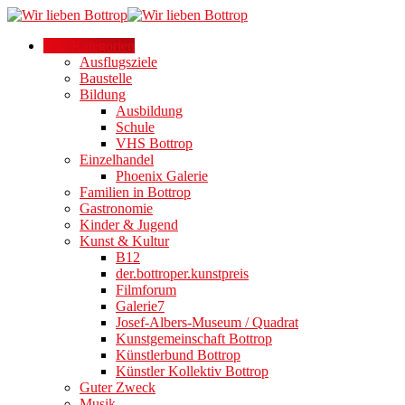
Alle Kategorien
Ausflugsziele
Baustelle
Bildung
Ausbildung
Schule
VHS Bottrop
Einzelhandel
Phoenix Galerie
Familien in Bottrop
Gastronomie
Kinder & Jugend
Kunst & Kultur
B12
der.bottroper.kunstpreis
Filmforum
Galerie7
Josef-Albers-Museum / Quadrat
Kunstgemeinschaft Bottrop
Künstlerbund Bottrop
Künstler Kollektiv Bottrop
Guter Zweck
Musik