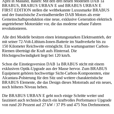
April in Mailand, Italien: Mit den drei neuen Modellen DAB 1a
BRABUS, BRABUS URBAN E und BRABUS URBAN E
FIRST EDITION stellen die weltbekannte Luxusmarke BRABUS
und der französische Zweiradhersteller DAB Motors als erste
Gemeinschaftsproduktion eine neue, exklusive Generation elektrisch
angetriebener Motorräder vor, die das moderne urbane Fahren
revolutionieren.
Alle drei Modelle besitzen einen leistungsstarken Elektroantrieb, der
mit seiner 72-Volt-Lithium-Ionen-Batterie im Stadtverkehr bis zu
150 Kilometer Reichweite ermöglicht. Ein wartungsarmer Carbon-
Riemen überträgt die Kraft aufs Hinterrad. Die
Höchstgeschwindigkeit liegt bei 120 km/h.
Schon die Einstiegsversion DAB 1a BRABUS sticht mit einem
exklusiven Optik-Upgrade aus der Masse hervor. Zum BRABUS
Equipment gehören hochwertige Sicht-Carbon-Komponenten, eine
Alcantara-Polsterung für den Sitz und weitere charakteristische
BRABUS Elemente, die das Design dieses Motorrads auf ein neues,
noch höheres Niveau heben.
Die BRABUS URBAN E geht noch einige Schritte weiter und
fasziniert auch technisch durch ein kraftvolles Performance Upgrade
von rund 20 Prozent auf 27 kW / 37 PS und 475 Nm Drehmoment.