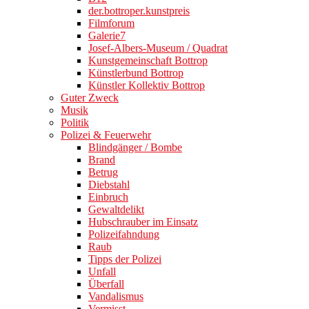
der.bottroper.kunstpreis
Filmforum
Galerie7
Josef-Albers-Museum / Quadrat
Kunstgemeinschaft Bottrop
Künstlerbund Bottrop
Künstler Kollektiv Bottrop
Guter Zweck
Musik
Politik
Polizei & Feuerwehr
Blindgänger / Bombe
Brand
Betrug
Diebstahl
Einbruch
Gewaltdelikt
Hubschrauber im Einsatz
Polizeifahndung
Raub
Tipps der Polizei
Unfall
Überfall
Vandalismus
Vermisst