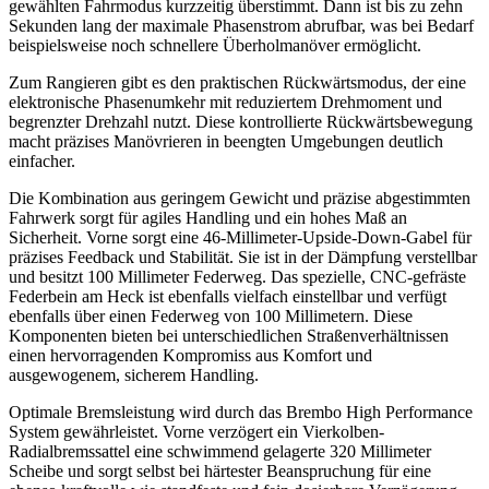
gewählten Fahrmodus kurzzeitig überstimmt. Dann ist bis zu zehn
Sekunden lang der maximale Phasenstrom abrufbar, was bei Bedarf
beispielsweise noch schnellere Überholmanöver ermöglicht.
Zum Rangieren gibt es den praktischen Rückwärtsmodus, der eine
elektronische Phasenumkehr mit reduziertem Drehmoment und
begrenzter Drehzahl nutzt. Diese kontrollierte Rückwärtsbewegung
macht präzises Manövrieren in beengten Umgebungen deutlich
einfacher.
Die Kombination aus geringem Gewicht und präzise abgestimmten
Fahrwerk sorgt für agiles Handling und ein hohes Maß an
Sicherheit. Vorne sorgt eine 46-Millimeter-Upside-Down-Gabel für
präzises Feedback und Stabilität. Sie ist in der Dämpfung verstellbar
und besitzt 100 Millimeter Federweg. Das spezielle, CNC-gefräste
Federbein am Heck ist ebenfalls vielfach einstellbar und verfügt
ebenfalls über einen Federweg von 100 Millimetern. Diese
Komponenten bieten bei unterschiedlichen Straßenverhältnissen
einen hervorragenden Kompromiss aus Komfort und
ausgewogenem, sicherem Handling.
Optimale Bremsleistung wird durch das Brembo High Performance
System gewährleistet. Vorne verzögert ein Vierkolben-
Radialbremssattel eine schwimmend gelagerte 320 Millimeter
Scheibe und sorgt selbst bei härtester Beanspruchung für eine