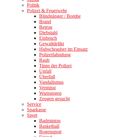
Politik
Polizei & Feuerwehr
Blindgänger / Bombe
Brand
Betrug
Diebstahl
Einbruch
Gewaltdelikt
Hubschrauber im Einsatz
Polizeifahndung
Raub
Tipps der Polizei
Unfall
Überfall
Vandalismus
Vermisst
Warnungen
Zeugen gesucht
Service
Sparkasse
Sport
Badminton
Basketball
Bogensport