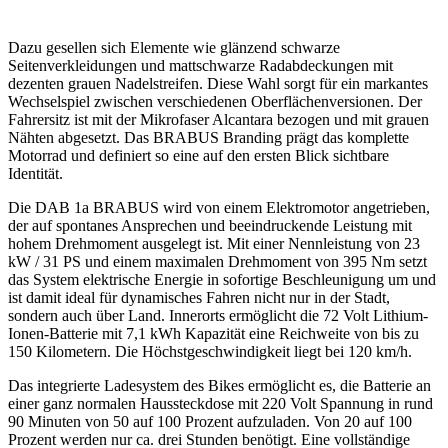
Dazu gesellen sich Elemente wie glänzend schwarze
Seitenverkleidungen und mattschwarze Radabdeckungen mit
dezenten grauen Nadelstreifen. Diese Wahl sorgt für ein markantes
Wechselspiel zwischen verschiedenen Oberflächenversionen. Der
Fahrersitz ist mit der Mikrofaser Alcantara bezogen und mit grauen
Nähten abgesetzt. Das BRABUS Branding prägt das komplette
Motorrad und definiert so eine auf den ersten Blick sichtbare
Identität.
Die DAB 1a BRABUS wird von einem Elektromotor angetrieben,
der auf spontanes Ansprechen und beeindruckende Leistung mit
hohem Drehmoment ausgelegt ist. Mit einer Nennleistung von 23
kW / 31 PS und einem maximalen Drehmoment von 395 Nm setzt
das System elektrische Energie in sofortige Beschleunigung um und
ist damit ideal für dynamisches Fahren nicht nur in der Stadt,
sondern auch über Land. Innerorts ermöglicht die 72 Volt Lithium-
Ionen-Batterie mit 7,1 kWh Kapazität eine Reichweite von bis zu
150 Kilometern. Die Höchstgeschwindigkeit liegt bei 120 km/h.
Das integrierte Ladesystem des Bikes ermöglicht es, die Batterie an
einer ganz normalen Haussteckdose mit 220 Volt Spannung in rund
90 Minuten von 50 auf 100 Prozent aufzuladen. Von 20 auf 100
Prozent werden nur ca. drei Stunden benötigt. Eine vollständige