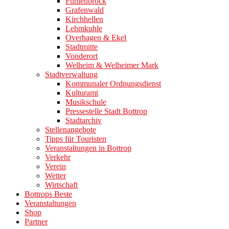
Fuhlenbrock
Grafenwald
Kirchhellen
Lehmkuhle
Overhagen & Ekel
Stadtmitte
Vonderort
Welheim & Welheimer Mark
Stadtverwaltung
Kommunaler Ordnungsdienst
Kulturamt
Musikschule
Pressestelle Stadt Bottrop
Stadtarchiv
Stellenangebote
Tipps für Touristen
Veranstaltungen in Bottrop
Verkehr
Verein
Wetter
Wirtschaft
Bottrops Beste
Veranstaltungen
Shop
Partner