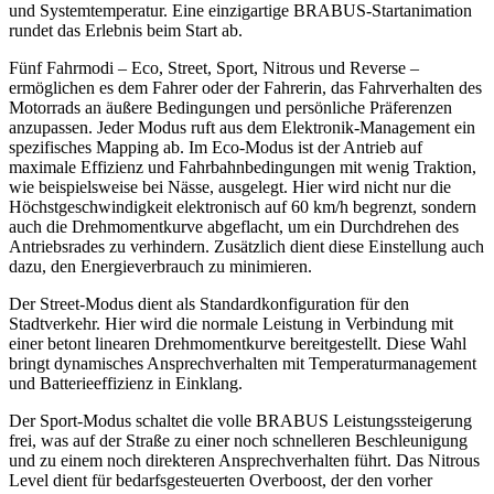
und Systemtemperatur. Eine einzigartige BRABUS-Startanimation
rundet das Erlebnis beim Start ab.
Fünf Fahrmodi – Eco, Street, Sport, Nitrous und Reverse –
ermöglichen es dem Fahrer oder der Fahrerin, das Fahrverhalten des
Motorrads an äußere Bedingungen und persönliche Präferenzen
anzupassen. Jeder Modus ruft aus dem Elektronik-Management ein
spezifisches Mapping ab. Im Eco-Modus ist der Antrieb auf
maximale Effizienz und Fahrbahnbedingungen mit wenig Traktion,
wie beispielsweise bei Nässe, ausgelegt. Hier wird nicht nur die
Höchstgeschwindigkeit elektronisch auf 60 km/h begrenzt, sondern
auch die Drehmomentkurve abgeflacht, um ein Durchdrehen des
Antriebsrades zu verhindern. Zusätzlich dient diese Einstellung auch
dazu, den Energieverbrauch zu minimieren.
Der Street-Modus dient als Standardkonfiguration für den
Stadtverkehr. Hier wird die normale Leistung in Verbindung mit
einer betont linearen Drehmomentkurve bereitgestellt. Diese Wahl
bringt dynamisches Ansprechverhalten mit Temperaturmanagement
und Batterieeffizienz in Einklang.
Der Sport-Modus schaltet die volle BRABUS Leistungssteigerung
frei, was auf der Straße zu einer noch schnelleren Beschleunigung
und zu einem noch direkteren Ansprechverhalten führt. Das Nitrous
Level dient für bedarfsgesteuerten Overboost, der den vorher