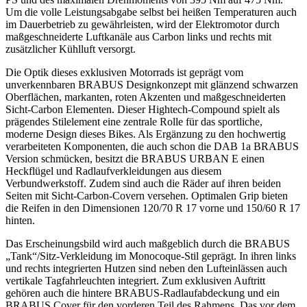
Um die volle Leistungsabgabe selbst bei heißen Temperaturen auch
im Dauerbetrieb zu gewährleisten, wird der Elektromotor durch
maßgeschneiderte Luftkanäle aus Carbon links und rechts mit
zusätzlicher Kühlluft versorgt.
Die Optik dieses exklusiven Motorrads ist geprägt vom
unverkennbaren BRABUS Designkonzept mit glänzend schwarzen
Oberflächen, markanten, roten Akzenten und maßgeschneiderten
Sicht-Carbon Elementen. Dieser Hightech-Compound spielt als
prägendes Stilelement eine zentrale Rolle für das sportliche,
moderne Design dieses Bikes. Als Ergänzung zu den hochwertig
verarbeiteten Komponenten, die auch schon die DAB 1a BRABUS
Version schmücken, besitzt die BRABUS URBAN E einen
Heckflügel und Radlaufverkleidungen aus diesem
Verbundwerkstoff. Zudem sind auch die Räder auf ihren beiden
Seiten mit Sicht-Carbon-Covern versehen. Optimalen Grip bieten
die Reifen in den Dimensionen 120/70 R 17 vorne und 150/60 R 17
hinten.
Das Erscheinungsbild wird auch maßgeblich durch die BRABUS
„Tank“/Sitz-Verkleidung im Monocoque-Stil geprägt. In ihren links
und rechts integrierten Hutzen sind neben den Lufteinlässen auch
vertikale Tagfahrleuchten integriert. Zum exklusiven Auftritt
gehören auch die hintere BRABUS-Radlaufabdeckung und ein
BRABUS Cover für den vorderen Teil des Rahmens. Das vor dem