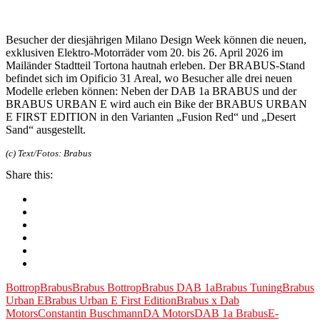
Besucher der diesjährigen Milano Design Week können die neuen,
exklusiven Elektro-Motorräder vom 20. bis 26. April 2026 im
Mailänder Stadtteil Tortona hautnah erleben. Der BRABUS-Stand
befindet sich im Opificio 31 Areal, wo Besucher alle drei neuen
Modelle erleben können: Neben der DAB 1a BRABUS und der
BRABUS URBAN E wird auch ein Bike der BRABUS URBAN
E FIRST EDITION in den Varianten „Fusion Red“ und „Desert
Sand“ ausgestellt.
(c) Text/Fotos: Brabus
Share this:
Bottrop
Brabus
Brabus Bottrop
Brabus DAB 1a
Brabus Tuning
Brabus
Urban E
Brabus Urban E First Edition
Brabus x Dab
Motors
Constantin Buschmann
DA Motors
DAB 1a Brabus
E-