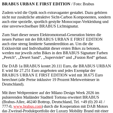
BRABUS URBAN E FIRST EDITION
/ Foto: Brabus
Zudem wird die Optik noch extravaganter gestaltet. Dazu gehören
nicht nur zusätzliche attraktive Sicht-Carbon Komponenten, sondern
auch eine spezielle, sportlich gestylte Monocoque-Verkleidung und
eine unverwechselbare BRABUS Lichtsignatur.
Zum Start dieser neuen Elektromotorrad-Generation bieten die
neuen Partner mit der BRABUS URBAN E FIRST EDITION
auch eine streng limitierte Sammleredition an. Um die die
Exklusivität und Individualität dieser ersten Bikes zu betonen,
werden nur jeweils zehn Bikes in den BRABUS Signature Farben
„Peetch“, „Desert Sand“, „Superviolet“ und „Fusion Red“ gebaut.
Die DAB 1a BRABUS kostet 20.111 Euro, die BRABUS URBAN
E wird für 27.251 Euro angeboten und jedes Exemplar der
BRABUS URBAN E FIRST EDITION wird mit 38.675 Euro
berechnet (alle Preise inklusive 19 Prozent Mehrwertsteuer in
Deutschland).
Mit ihrer Weltpremiere auf der Milano Design Week 2026 im
pulsierenden Mailänder Stadtteil Tortona erweitert BRABUS
(Brabus-Allee, 46240 Bottrop, Deutschland, Tel. +49 (0) 20 41 /
777-0,
www.brabus.com
) durch die Kooperation mit DAB Motors
das Zweirad-Produktportfolio der Luxury Mobility Brand mit einer