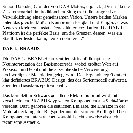
Simon Dabadie, Gründer von DAB Motors, ergänzt: „Dies ist keine
Zusammenarbeit im traditionellen Sinn; es ist die progressive
Verwirklichung einer gemeinsamen Vision. Unsere beiden Marken
teilen das gleiche Maß an Kompromisslosigkeit und Ehrgeiz, etwas
Neues zu kreieren, anstatt Trends hinterherzulaufen. Die DAB 1a
Plattform ist die perfekte Basis, um die Grenzen dessen, was ein
Stadtflitzer leisten kann, neu zu definieren.“
DAB 1a BRABUS
Die DAB 1a BRABUS konzentriert sich auf die optische
Neuinterpretation des Basismotorrads, wobei größter Wert auf
Präzision im Detail und die ausschließliche Verwendung
hochwertigster Materialien gelegt wird. Das Ergebnis repräsentiert
klar definiertes BRABUS Design, das das Serienmodell aufwertet,
aber dem Basiskonzept treu bleibt.
Das komplett in Schwarz gehaltene Elektromotorrad wird mit
verschiedenen BRABUS-typischen Komponenten aus Sicht-Carbon
veredelt. Dazu gehören die seitlichen Einlässe, die Einsätze in der
Motorabdeckung, der Bugspoiler und der vordere Kotflügel. Diese
Komponenten unterstreichen sowohl Leichtbauweise als auch
technische Ästhetik.