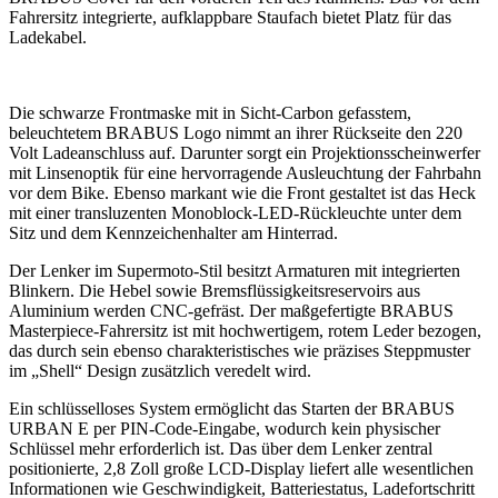
Fahrersitz integrierte, aufklappbare Staufach bietet Platz für das
Ladekabel.
Die schwarze Frontmaske mit in Sicht-Carbon gefasstem,
beleuchtetem BRABUS Logo nimmt an ihrer Rückseite den 220
Volt Ladeanschluss auf. Darunter sorgt ein Projektionsscheinwerfer
mit Linsenoptik für eine hervorragende Ausleuchtung der Fahrbahn
vor dem Bike. Ebenso markant wie die Front gestaltet ist das Heck
mit einer transluzenten Monoblock-LED-Rückleuchte unter dem
Sitz und dem Kennzeichenhalter am Hinterrad.
Der Lenker im Supermoto-Stil besitzt Armaturen mit integrierten
Blinkern. Die Hebel sowie Bremsflüssigkeitsreservoirs aus
Aluminium werden CNC-gefräst. Der maßgefertigte BRABUS
Masterpiece-Fahrersitz ist mit hochwertigem, rotem Leder bezogen,
das durch sein ebenso charakteristisches wie präzises Steppmuster
im „Shell“ Design zusätzlich veredelt wird.
Ein schlüsselloses System ermöglicht das Starten der BRABUS
URBAN E per PIN-Code-Eingabe, wodurch kein physischer
Schlüssel mehr erforderlich ist. Das über dem Lenker zentral
positionierte, 2,8 Zoll große LCD-Display liefert alle wesentlichen
Informationen wie Geschwindigkeit, Batteriestatus, Ladefortschritt