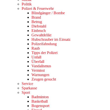
Politik
Polizei & Feuerwehr
Blindgänger / Bombe
Brand
Betrug
Diebstahl
Einbruch
Gewaltdelikt
Hubschrauber im Einsatz
Polizeifahndung
Raub
Tipps der Polizei
Unfall
Überfall
Vandalismus
Vermisst
Warnungen
Zeugen gesucht
Service
Sparkasse
Sport
Badminton
Basketball
Bogensport