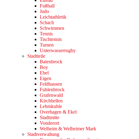
Einrad
Fußball
Judo
Leichtathletik
Schach
Schwimmen
Tennis
Tischtennis
Turnen
Unterwasserrugby
Stadtteile
Batenbrock
Boy
Ebel
Eigen
Feldhausen
Fuhlenbrock
Grafenwald
Kirchhellen
Lehmkuhle
Overhagen & Ekel
Stadtmitte
Vonderort
Welheim & Welheimer Mark
Stadtverwaltung