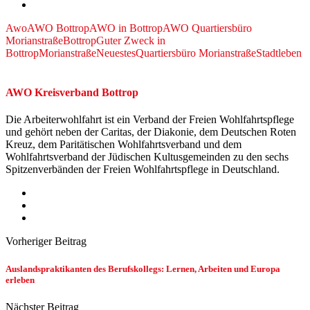
Awo
AWO Bottrop
AWO in Bottrop
AWO Quartiersbüro
Morianstraße
Bottrop
Guter Zweck in
Bottrop
Morianstraße
Neuestes
Quartiersbüro Morianstraße
Stadtleben
AWO Kreisverband Bottrop
Die Arbeiterwohlfahrt ist ein Verband der Freien Wohlfahrtspflege
und gehört neben der Caritas, der Diakonie, dem Deutschen Roten
Kreuz, dem Paritätischen Wohlfahrtsverband und dem
Wohlfahrtsverband der Jüdischen Kultusgemeinden zu den sechs
Spitzenverbänden der Freien Wohlfahrtspflege in Deutschland.
Vorheriger Beitrag
Auslandspraktikanten des Berufskollegs: Lernen, Arbeiten und Europa
erleben
Nächster Beitrag