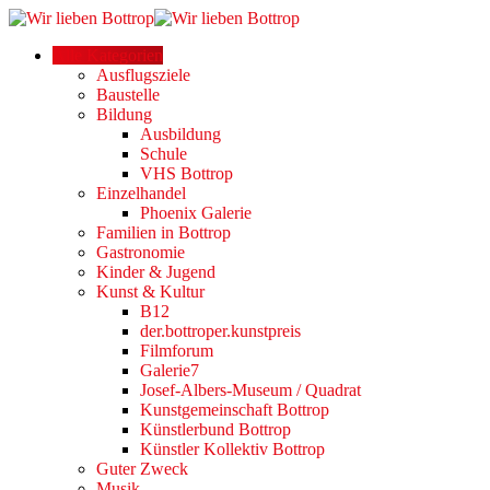
Alle Kategorien
Ausflugsziele
Baustelle
Bildung
Ausbildung
Schule
VHS Bottrop
Einzelhandel
Phoenix Galerie
Familien in Bottrop
Gastronomie
Kinder & Jugend
Kunst & Kultur
B12
der.bottroper.kunstpreis
Filmforum
Galerie7
Josef-Albers-Museum / Quadrat
Kunstgemeinschaft Bottrop
Künstlerbund Bottrop
Künstler Kollektiv Bottrop
Guter Zweck
Musik