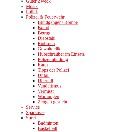
Guter Zweck
Musik
Politik
Polizei & Feuerwehr
Blindgänger / Bombe
Brand
Betrug
Diebstahl
Einbruch
Gewaltdelikt
Hubschrauber im Einsatz
Polizeifahndung
Raub
Tipps der Polizei
Unfall
Überfall
Vandalismus
Vermisst
Warnungen
Zeugen gesucht
Service
Sparkasse
Sport
Badminton
Basketball