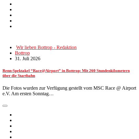
Wir lieben Bottrop - Redaktion
Bottrop
31. Juli 2026
Renn-Spektakel “Race@Airport” in Bottrop: Mit 260 Stundenkilometern
über die Startbahn
Die Fotos wurden zur Verfügung gestellt vom MSC Race @ Airport
e.V. Am ersten Sonntag…