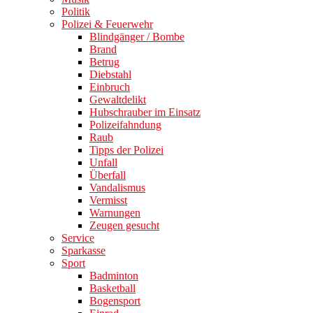
Politik
Polizei & Feuerwehr
Blindgänger / Bombe
Brand
Betrug
Diebstahl
Einbruch
Gewaltdelikt
Hubschrauber im Einsatz
Polizeifahndung
Raub
Tipps der Polizei
Unfall
Überfall
Vandalismus
Vermisst
Warnungen
Zeugen gesucht
Service
Sparkasse
Sport
Badminton
Basketball
Bogensport