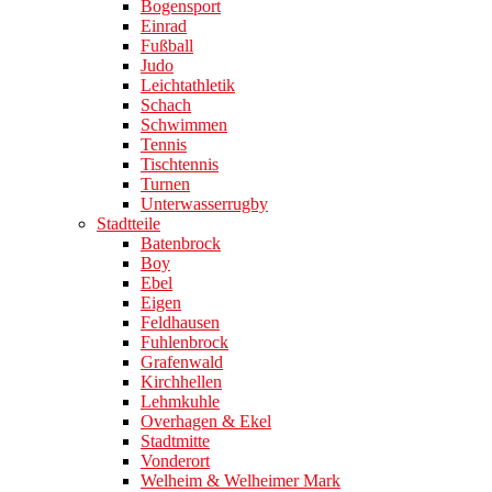
Bogensport
Einrad
Fußball
Judo
Leichtathletik
Schach
Schwimmen
Tennis
Tischtennis
Turnen
Unterwasserrugby
Stadtteile
Batenbrock
Boy
Ebel
Eigen
Feldhausen
Fuhlenbrock
Grafenwald
Kirchhellen
Lehmkuhle
Overhagen & Ekel
Stadtmitte
Vonderort
Welheim & Welheimer Mark