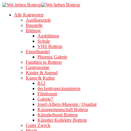
Alle Kategorien
Ausflugsziele
Baustelle
Bildung
Ausbildung
Schule
VHS Bottrop
Einzelhandel
Phoenix Galerie
Familien in Bottrop
Gastronomie
Kinder & Jugend
Kunst & Kultur
B12
der.bottroper.kunstpreis
Filmforum
Galerie7
Josef-Albers-Museum / Quadrat
Kunstgemeinschaft Bottrop
Künstlerbund Bottrop
Künstler Kollektiv Bottrop
Guter Zweck
Musik