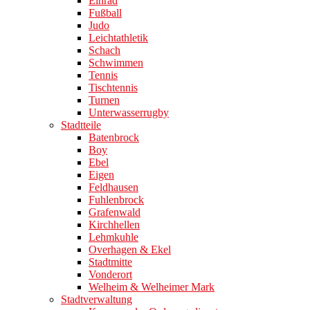
Einrad
Fußball
Judo
Leichtathletik
Schach
Schwimmen
Tennis
Tischtennis
Turnen
Unterwasserrugby
Stadtteile
Batenbrock
Boy
Ebel
Eigen
Feldhausen
Fuhlenbrock
Grafenwald
Kirchhellen
Lehmkuhle
Overhagen & Ekel
Stadtmitte
Vonderort
Welheim & Welheimer Mark
Stadtverwaltung