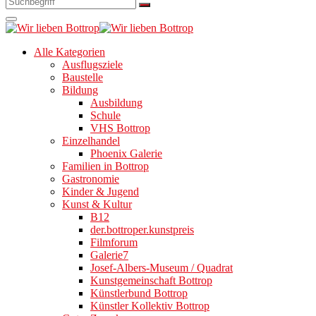
Alle Kategorien
Ausflugsziele
Baustelle
Bildung
Ausbildung
Schule
VHS Bottrop
Einzelhandel
Phoenix Galerie
Familien in Bottrop
Gastronomie
Kinder & Jugend
Kunst & Kultur
B12
der.bottroper.kunstpreis
Filmforum
Galerie7
Josef-Albers-Museum / Quadrat
Kunstgemeinschaft Bottrop
Künstlerbund Bottrop
Künstler Kollektiv Bottrop