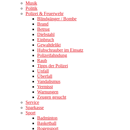
Musik
Politik
Polizei & Feuerwehr
Blindgänger / Bombe
Brand
Betrug
Diebstahl
Einbruch
Gewaltdelikt
Hubschrauber im Einsatz
Polizeifahndung
Raub
Tipps der Polizei
Unfall
Überfall
Vandalismus
Vermisst
Warnungen
Zeugen gesucht
Service
Sparkasse
Sport
Badminton
Basketball
Bogensport