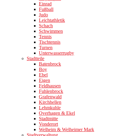
Einrad
Fußball
Judo
Leichtathletik
Schach
Schwimmen
Tennis
Tischtennis
Turnen
Unterwasserrugby
Stadtteile
Batenbrock
Boy
Ebel
Eigen
Feldhausen
Fuhlenbrock
Grafenwald
Kirchhellen
Lehmkuhle
Overhagen & Ekel
Stadtmitte
Vonderort
Welheim & Welheimer Mark
Stadtverwaltung