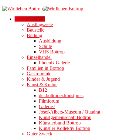
Alle Kategorien
Ausflugsziele
Baustelle
Bildung
Ausbildung
Schule
VHS Bottrop
Einzelhandel
Phoenix Galerie
Familien in Bottrop
Gastronomie
Kinder & Jugend
Kunst & Kultur
B12
der.bottroper.kunstpreis
Filmforum
Galerie7
Josef-Albers-Museum / Quadrat
Kunstgemeinschaft Bottrop
Künstlerbund Bottrop
Künstler Kollektiv Bottrop
Guter Zweck