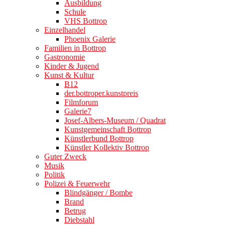
Ausbildung
Schule
VHS Bottrop
Einzelhandel
Phoenix Galerie
Familien in Bottrop
Gastronomie
Kinder & Jugend
Kunst & Kultur
B12
der.bottroper.kunstpreis
Filmforum
Galerie7
Josef-Albers-Museum / Quadrat
Kunstgemeinschaft Bottrop
Künstlerbund Bottrop
Künstler Kollektiv Bottrop
Guter Zweck
Musik
Politik
Polizei & Feuerwehr
Blindgänger / Bombe
Brand
Betrug
Diebstahl