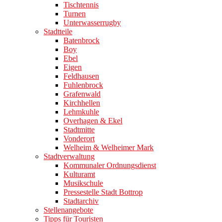
Tischtennis
Turnen
Unterwasserrugby
Stadtteile
Batenbrock
Boy
Ebel
Eigen
Feldhausen
Fuhlenbrock
Grafenwald
Kirchhellen
Lehmkuhle
Overhagen & Ekel
Stadtmitte
Vonderort
Welheim & Welheimer Mark
Stadtverwaltung
Kommunaler Ordnungsdienst
Kulturamt
Musikschule
Pressestelle Stadt Bottrop
Stadtarchiv
Stellenangebote
Tipps für Touristen