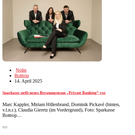
Nolin
Bottrop
14. April 2025
Sparkasse stellt neues Beratungsteam „Private Banking“ vor
Marc Kappler, Miriam Hillenbrand, Dominik Pickavé (hinten,
v.l.n.r.), Claudia Gieretz (im Vordergrund), Foto: Sparkasse
Bottrop…