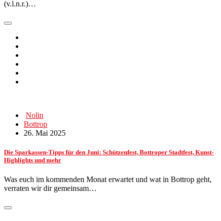
(v.l.n.r.)…
Nolin
Bottrop
26. Mai 2025
Die Sparkassen-Tipps für den Juni: Schützenfest, Bottroper Stadtfest, Kunst-
Highlights und mehr
Was euch im kommenden Monat erwartet und wat in Bottrop geht,
verraten wir dir gemeinsam…