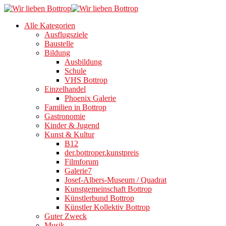
Alle Kategorien
Ausflugsziele
Baustelle
Bildung
Ausbildung
Schule
VHS Bottrop
Einzelhandel
Phoenix Galerie
Familien in Bottrop
Gastronomie
Kinder & Jugend
Kunst & Kultur
B12
der.bottroper.kunstpreis
Filmforum
Galerie7
Josef-Albers-Museum / Quadrat
Kunstgemeinschaft Bottrop
Künstlerbund Bottrop
Künstler Kollektiv Bottrop
Guter Zweck
Musik