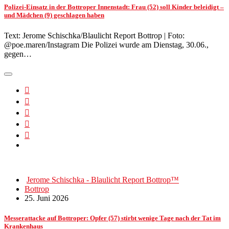
Polizei-Einsatz in der Bottroper Innenstadt: Frau (52) soll Kinder beleidigt –
und Mädchen (9) geschlagen haben
Text: Jerome Schischka/Blaulicht Report Bottrop | Foto:
@poe.maren/Instagram Die Polizei wurde am Dienstag, 30.06.,
gegen…
Jerome Schischka - Blaulicht Report Bottrop™
Bottrop
25. Juni 2026
Messerattacke auf Bottroper: Opfer (57) stirbt wenige Tage nach der Tat im
Krankenhaus