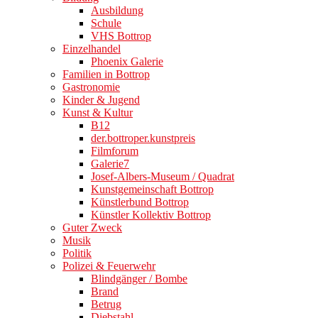
Ausbildung
Schule
VHS Bottrop
Einzelhandel
Phoenix Galerie
Familien in Bottrop
Gastronomie
Kinder & Jugend
Kunst & Kultur
B12
der.bottroper.kunstpreis
Filmforum
Galerie7
Josef-Albers-Museum / Quadrat
Kunstgemeinschaft Bottrop
Künstlerbund Bottrop
Künstler Kollektiv Bottrop
Guter Zweck
Musik
Politik
Polizei & Feuerwehr
Blindgänger / Bombe
Brand
Betrug
Diebstahl