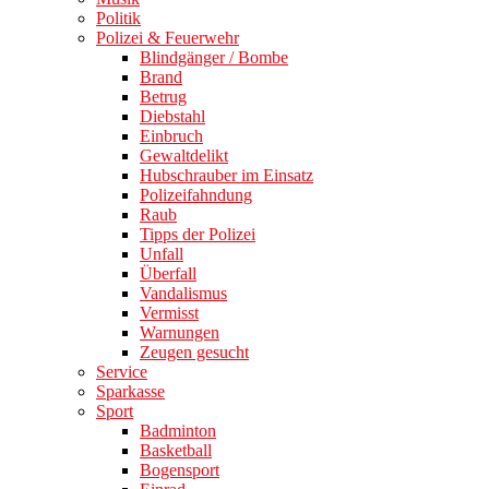
Politik
Polizei & Feuerwehr
Blindgänger / Bombe
Brand
Betrug
Diebstahl
Einbruch
Gewaltdelikt
Hubschrauber im Einsatz
Polizeifahndung
Raub
Tipps der Polizei
Unfall
Überfall
Vandalismus
Vermisst
Warnungen
Zeugen gesucht
Service
Sparkasse
Sport
Badminton
Basketball
Bogensport