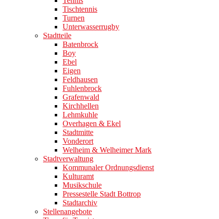
Tennis
Tischtennis
Turnen
Unterwasserrugby
Stadtteile
Batenbrock
Boy
Ebel
Eigen
Feldhausen
Fuhlenbrock
Grafenwald
Kirchhellen
Lehmkuhle
Overhagen & Ekel
Stadtmitte
Vonderort
Welheim & Welheimer Mark
Stadtverwaltung
Kommunaler Ordnungsdienst
Kulturamt
Musikschule
Pressestelle Stadt Bottrop
Stadtarchiv
Stellenangebote