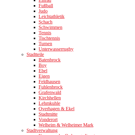
Einrad
Fußball
Judo
Leichtathletik
Schach
Schwimmen
Tennis
Tischtennis
Turnen
Unterwasserrugby
Stadtteile
Batenbrock
Boy
Ebel
Eigen
Feldhausen
Fuhlenbrock
Grafenwald
Kirchhellen
Lehmkuhle
Overhagen & Ekel
Stadtmitte
Vonderort
Welheim & Welheimer Mark
Stadtverwaltung