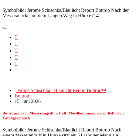
Symbolbild: Jerome Schischka/Blaulicht Report Bottrop Nach der
Messerattacke auf dem Langen Weg in Hünxe (14.…
Jerome Schischka - Blaulicht Report Bottrop™
Bottrop
15. Juni 2026
Bottroper nach Messerangriff in Haft: Mordkommission ermittelt nach
Tötungsversuch
Symbolbild: Jerome Schischka/Blaulicht Report Bottrop Nach
einem Messerangriff in Hünxe sitzt ein 51-jähriger Mann aus…