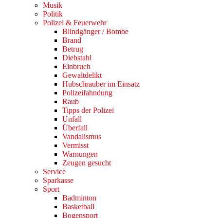
Musik
Politik
Polizei & Feuerwehr
Blindgänger / Bombe
Brand
Betrug
Diebstahl
Einbruch
Gewaltdelikt
Hubschrauber im Einsatz
Polizeifahndung
Raub
Tipps der Polizei
Unfall
Überfall
Vandalismus
Vermisst
Warnungen
Zeugen gesucht
Service
Sparkasse
Sport
Badminton
Basketball
Bogensport