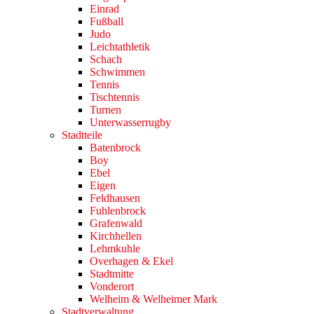
Einrad
Fußball
Judo
Leichtathletik
Schach
Schwimmen
Tennis
Tischtennis
Turnen
Unterwasserrugby
Stadtteile
Batenbrock
Boy
Ebel
Eigen
Feldhausen
Fuhlenbrock
Grafenwald
Kirchhellen
Lehmkuhle
Overhagen & Ekel
Stadtmitte
Vonderort
Welheim & Welheimer Mark
Stadtverwaltung