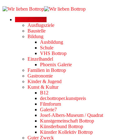
Alle Kategorien
Ausflugsziele
Baustelle
Bildung
Ausbildung
Schule
VHS Bottrop
Einzelhandel
Phoenix Galerie
Familien in Bottrop
Gastronomie
Kinder & Jugend
Kunst & Kultur
B12
der.bottroper.kunstpreis
Filmforum
Galerie7
Josef-Albers-Museum / Quadrat
Kunstgemeinschaft Bottrop
Künstlerbund Bottrop
Künstler Kollektiv Bottrop
Guter Zweck