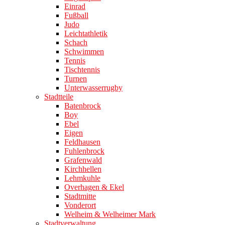
Einrad
Fußball
Judo
Leichtathletik
Schach
Schwimmen
Tennis
Tischtennis
Turnen
Unterwasserrugby
Stadtteile
Batenbrock
Boy
Ebel
Eigen
Feldhausen
Fuhlenbrock
Grafenwald
Kirchhellen
Lehmkuhle
Overhagen & Ekel
Stadtmitte
Vonderort
Welheim & Welheimer Mark
Stadtverwaltung