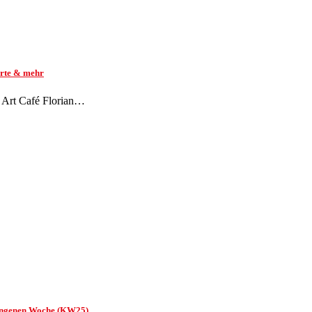
arte & mehr
s Art Café Florian…
rgangenen Woche (KW25)