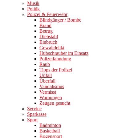
Musik
Politik
Polizei & Feuerwehr
Blindgänger / Bombe
Brand
Betrug
Diebstahl
Einbruch
Gewaltdelikt
Hubschrauber im Einsatz
Polizeifahndung
Raub
Tipps der Polizei
Unfall
Überfall
Vandalismus
Vermisst
Warnungen
Zeugen gesucht
Service
Sparkasse
Sport
Badminton
Basketball
Bogensport