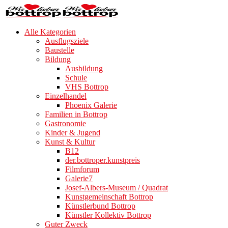
Alle Kategorien
Ausflugsziele
Baustelle
Bildung
Ausbildung
Schule
VHS Bottrop
Einzelhandel
Phoenix Galerie
Familien in Bottrop
Gastronomie
Kinder & Jugend
Kunst & Kultur
B12
der.bottroper.kunstpreis
Filmforum
Galerie7
Josef-Albers-Museum / Quadrat
Kunstgemeinschaft Bottrop
Künstlerbund Bottrop
Künstler Kollektiv Bottrop
Guter Zweck