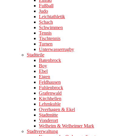
Einrad
Fußball
Judo
Leichtathletik
Schach
Schwimmen
Tennis
Tischtennis
Turnen
Unterwasserrugby
Stadtteile
Batenbrock
Boy
Ebel
Eigen
Feldhausen
Fuhlenbrock
Grafenwald
Kirchhellen
Lehmkuhle
Overhagen & Ekel
Stadtmitte
Vonderort
Welheim & Welheimer Mark
Stadtverwaltung