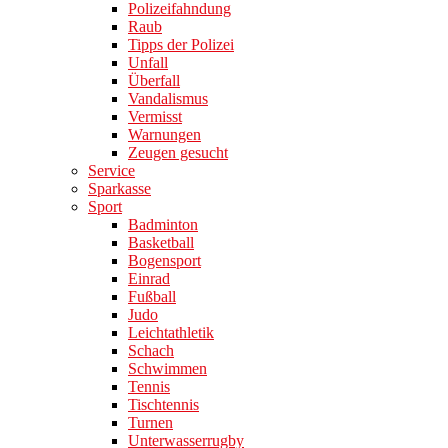
Polizeifahndung
Raub
Tipps der Polizei
Unfall
Überfall
Vandalismus
Vermisst
Warnungen
Zeugen gesucht
Service
Sparkasse
Sport
Badminton
Basketball
Bogensport
Einrad
Fußball
Judo
Leichtathletik
Schach
Schwimmen
Tennis
Tischtennis
Turnen
Unterwasserrugby