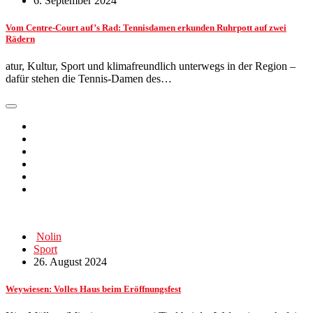
6. September 2024
Vom Centre-Court auf’s Rad: Tennisdamen erkunden Ruhrpott auf zwei
Rädern
atur, Kultur, Sport und klimafreundlich unterwegs in der Region –
dafür stehen die Tennis-Damen des…
Nolin
Sport
26. August 2024
Weywiesen: Volles Haus beim Eröffnungsfest