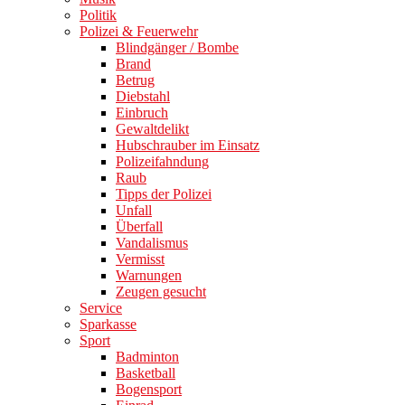
Politik
Polizei & Feuerwehr
Blindgänger / Bombe
Brand
Betrug
Diebstahl
Einbruch
Gewaltdelikt
Hubschrauber im Einsatz
Polizeifahndung
Raub
Tipps der Polizei
Unfall
Überfall
Vandalismus
Vermisst
Warnungen
Zeugen gesucht
Service
Sparkasse
Sport
Badminton
Basketball
Bogensport