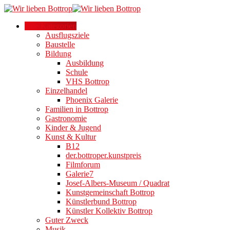
Alle Kategorien
Ausflugsziele
Baustelle
Bildung
Ausbildung
Schule
VHS Bottrop
Einzelhandel
Phoenix Galerie
Familien in Bottrop
Gastronomie
Kinder & Jugend
Kunst & Kultur
B12
der.bottroper.kunstpreis
Filmforum
Galerie7
Josef-Albers-Museum / Quadrat
Kunstgemeinschaft Bottrop
Künstlerbund Bottrop
Künstler Kollektiv Bottrop
Guter Zweck
Musik