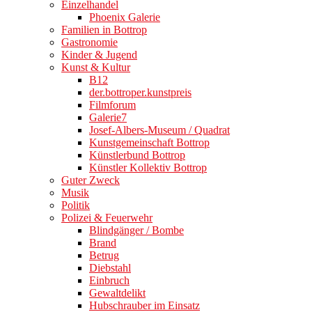
Einzelhandel
Phoenix Galerie
Familien in Bottrop
Gastronomie
Kinder & Jugend
Kunst & Kultur
B12
der.bottroper.kunstpreis
Filmforum
Galerie7
Josef-Albers-Museum / Quadrat
Kunstgemeinschaft Bottrop
Künstlerbund Bottrop
Künstler Kollektiv Bottrop
Guter Zweck
Musik
Politik
Polizei & Feuerwehr
Blindgänger / Bombe
Brand
Betrug
Diebstahl
Einbruch
Gewaltdelikt
Hubschrauber im Einsatz