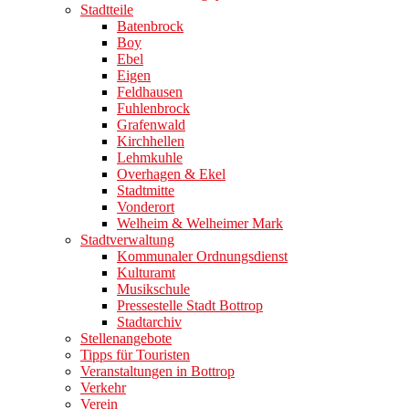
Stadtteile
Batenbrock
Boy
Ebel
Eigen
Feldhausen
Fuhlenbrock
Grafenwald
Kirchhellen
Lehmkuhle
Overhagen & Ekel
Stadtmitte
Vonderort
Welheim & Welheimer Mark
Stadtverwaltung
Kommunaler Ordnungsdienst
Kulturamt
Musikschule
Pressestelle Stadt Bottrop
Stadtarchiv
Stellenangebote
Tipps für Touristen
Veranstaltungen in Bottrop
Verkehr
Verein