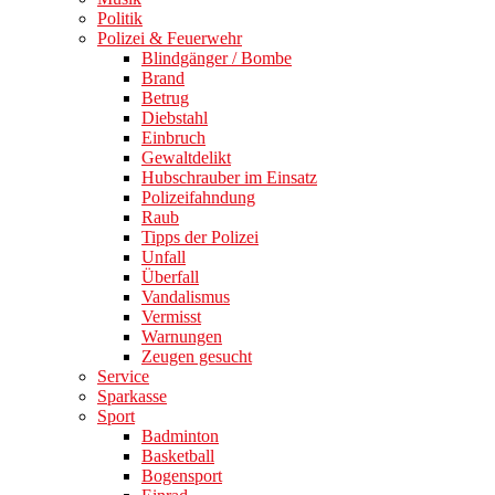
Politik
Polizei & Feuerwehr
Blindgänger / Bombe
Brand
Betrug
Diebstahl
Einbruch
Gewaltdelikt
Hubschrauber im Einsatz
Polizeifahndung
Raub
Tipps der Polizei
Unfall
Überfall
Vandalismus
Vermisst
Warnungen
Zeugen gesucht
Service
Sparkasse
Sport
Badminton
Basketball
Bogensport