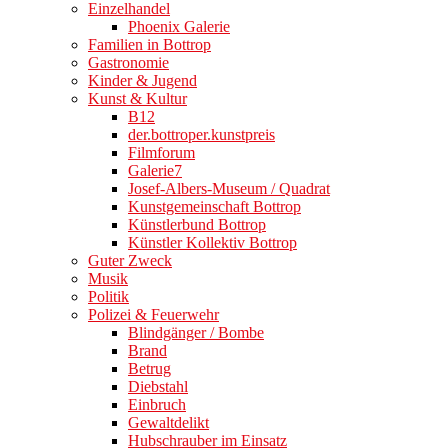
Einzelhandel
Phoenix Galerie
Familien in Bottrop
Gastronomie
Kinder & Jugend
Kunst & Kultur
B12
der.bottroper.kunstpreis
Filmforum
Galerie7
Josef-Albers-Museum / Quadrat
Kunstgemeinschaft Bottrop
Künstlerbund Bottrop
Künstler Kollektiv Bottrop
Guter Zweck
Musik
Politik
Polizei & Feuerwehr
Blindgänger / Bombe
Brand
Betrug
Diebstahl
Einbruch
Gewaltdelikt
Hubschrauber im Einsatz