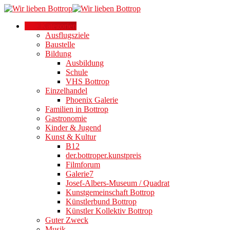
Alle Kategorien
Ausflugsziele
Baustelle
Bildung
Ausbildung
Schule
VHS Bottrop
Einzelhandel
Phoenix Galerie
Familien in Bottrop
Gastronomie
Kinder & Jugend
Kunst & Kultur
B12
der.bottroper.kunstpreis
Filmforum
Galerie7
Josef-Albers-Museum / Quadrat
Kunstgemeinschaft Bottrop
Künstlerbund Bottrop
Künstler Kollektiv Bottrop
Guter Zweck
Musik