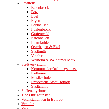
Stadtteile
Batenbrock
Boy
Ebel
Eigen
Feldhausen
Fuhlenbrock
Grafenwald
Kirchhellen
Lehmkuhle
Overhagen & Ekel
Stadtmitte
Vonderort
Welheim & Welheimer Mark
Stadtverwaltung
Kommunaler Ordnungsdienst
Kulturamt
Musikschule
Pressestelle Stadt Bottrop
Stadtarchiv
Stellenangebote
Tipps für Touristen
Veranstaltungen in Bottrop
Verkehr
Verein