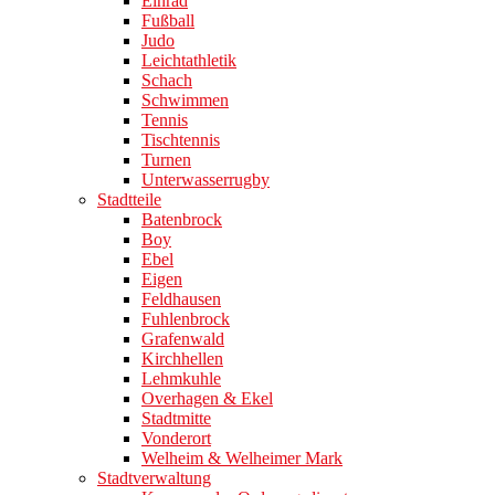
Einrad
Fußball
Judo
Leichtathletik
Schach
Schwimmen
Tennis
Tischtennis
Turnen
Unterwasserrugby
Stadtteile
Batenbrock
Boy
Ebel
Eigen
Feldhausen
Fuhlenbrock
Grafenwald
Kirchhellen
Lehmkuhle
Overhagen & Ekel
Stadtmitte
Vonderort
Welheim & Welheimer Mark
Stadtverwaltung