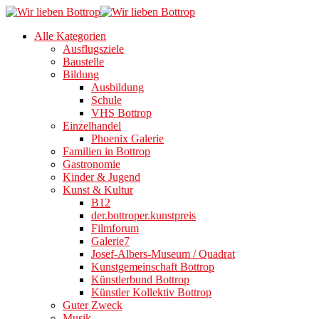
Alle Kategorien
Ausflugsziele
Baustelle
Bildung
Ausbildung
Schule
VHS Bottrop
Einzelhandel
Phoenix Galerie
Familien in Bottrop
Gastronomie
Kinder & Jugend
Kunst & Kultur
B12
der.bottroper.kunstpreis
Filmforum
Galerie7
Josef-Albers-Museum / Quadrat
Kunstgemeinschaft Bottrop
Künstlerbund Bottrop
Künstler Kollektiv Bottrop
Guter Zweck
Musik