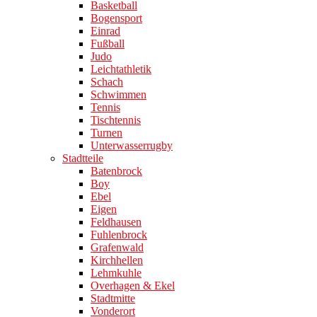
Basketball
Bogensport
Einrad
Fußball
Judo
Leichtathletik
Schach
Schwimmen
Tennis
Tischtennis
Turnen
Unterwasserrugby
Stadtteile
Batenbrock
Boy
Ebel
Eigen
Feldhausen
Fuhlenbrock
Grafenwald
Kirchhellen
Lehmkuhle
Overhagen & Ekel
Stadtmitte
Vonderort