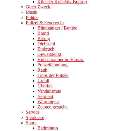
Künstler Kollektiv Bottrop
Guter Zweck
Musik
Politik
Polizei & Feuerwehr
Blindgänger / Bombe
Brand
Betrug
Diebstahl
Einbruch
Gewaltdelikt
Hubschrauber im Einsatz
Polizeifahndung
Raub
Tipps der Polizei
Unfall
Überfall
Vandalismus
Vermisst
Warnungen
Zeugen gesucht
Service
Sparkasse
Sport
Badminton