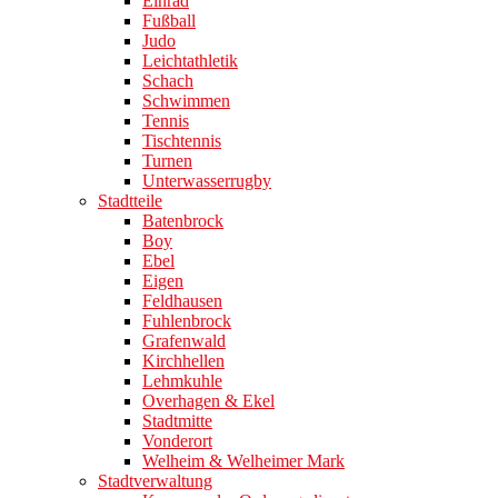
Einrad
Fußball
Judo
Leichtathletik
Schach
Schwimmen
Tennis
Tischtennis
Turnen
Unterwasserrugby
Stadtteile
Batenbrock
Boy
Ebel
Eigen
Feldhausen
Fuhlenbrock
Grafenwald
Kirchhellen
Lehmkuhle
Overhagen & Ekel
Stadtmitte
Vonderort
Welheim & Welheimer Mark
Stadtverwaltung