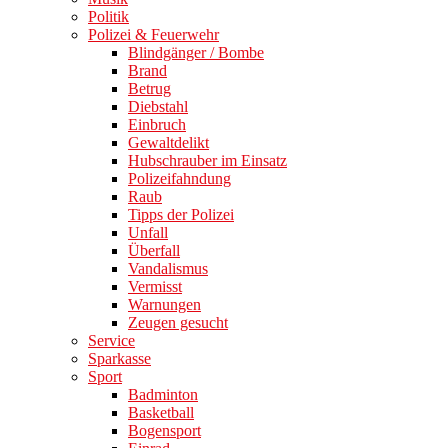
Politik
Polizei & Feuerwehr
Blindgänger / Bombe
Brand
Betrug
Diebstahl
Einbruch
Gewaltdelikt
Hubschrauber im Einsatz
Polizeifahndung
Raub
Tipps der Polizei
Unfall
Überfall
Vandalismus
Vermisst
Warnungen
Zeugen gesucht
Service
Sparkasse
Sport
Badminton
Basketball
Bogensport