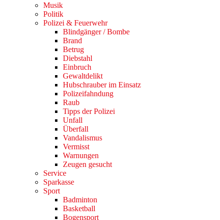
Musik
Politik
Polizei & Feuerwehr
Blindgänger / Bombe
Brand
Betrug
Diebstahl
Einbruch
Gewaltdelikt
Hubschrauber im Einsatz
Polizeifahndung
Raub
Tipps der Polizei
Unfall
Überfall
Vandalismus
Vermisst
Warnungen
Zeugen gesucht
Service
Sparkasse
Sport
Badminton
Basketball
Bogensport