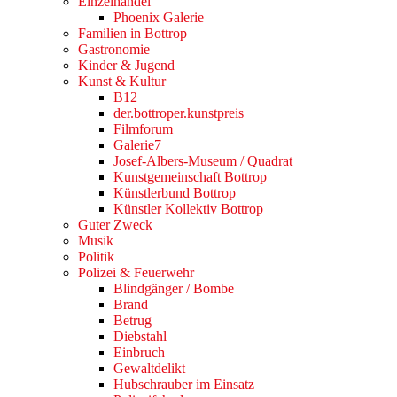
Einzelhandel
Phoenix Galerie
Familien in Bottrop
Gastronomie
Kinder & Jugend
Kunst & Kultur
B12
der.bottroper.kunstpreis
Filmforum
Galerie7
Josef-Albers-Museum / Quadrat
Kunstgemeinschaft Bottrop
Künstlerbund Bottrop
Künstler Kollektiv Bottrop
Guter Zweck
Musik
Politik
Polizei & Feuerwehr
Blindgänger / Bombe
Brand
Betrug
Diebstahl
Einbruch
Gewaltdelikt
Hubschrauber im Einsatz