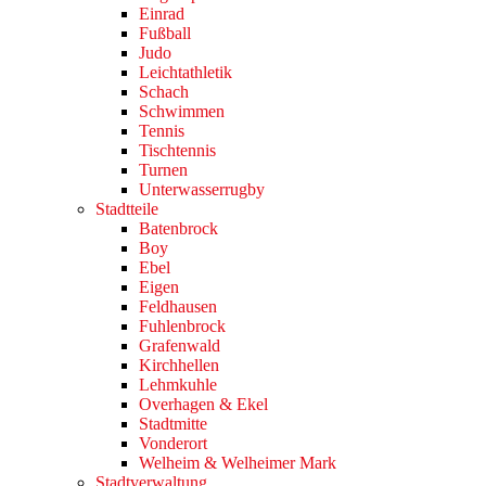
Einrad
Fußball
Judo
Leichtathletik
Schach
Schwimmen
Tennis
Tischtennis
Turnen
Unterwasserrugby
Stadtteile
Batenbrock
Boy
Ebel
Eigen
Feldhausen
Fuhlenbrock
Grafenwald
Kirchhellen
Lehmkuhle
Overhagen & Ekel
Stadtmitte
Vonderort
Welheim & Welheimer Mark
Stadtverwaltung