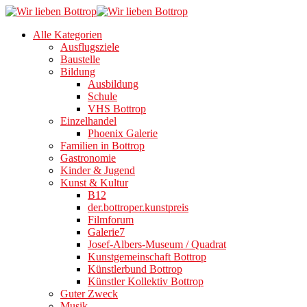
Alle Kategorien
Ausflugsziele
Baustelle
Bildung
Ausbildung
Schule
VHS Bottrop
Einzelhandel
Phoenix Galerie
Familien in Bottrop
Gastronomie
Kinder & Jugend
Kunst & Kultur
B12
der.bottroper.kunstpreis
Filmforum
Galerie7
Josef-Albers-Museum / Quadrat
Kunstgemeinschaft Bottrop
Künstlerbund Bottrop
Künstler Kollektiv Bottrop
Guter Zweck
Musik