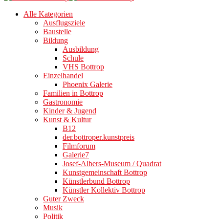
Alle Kategorien
Ausflugsziele
Baustelle
Bildung
Ausbildung
Schule
VHS Bottrop
Einzelhandel
Phoenix Galerie
Familien in Bottrop
Gastronomie
Kinder & Jugend
Kunst & Kultur
B12
der.bottroper.kunstpreis
Filmforum
Galerie7
Josef-Albers-Museum / Quadrat
Kunstgemeinschaft Bottrop
Künstlerbund Bottrop
Künstler Kollektiv Bottrop
Guter Zweck
Musik
Politik