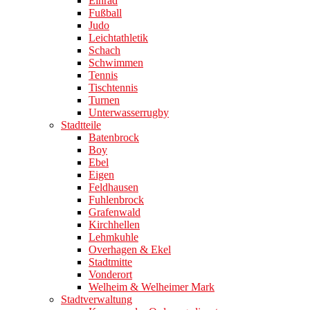
Einrad
Fußball
Judo
Leichtathletik
Schach
Schwimmen
Tennis
Tischtennis
Turnen
Unterwasserrugby
Stadtteile
Batenbrock
Boy
Ebel
Eigen
Feldhausen
Fuhlenbrock
Grafenwald
Kirchhellen
Lehmkuhle
Overhagen & Ekel
Stadtmitte
Vonderort
Welheim & Welheimer Mark
Stadtverwaltung