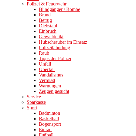
Polizei & Feuerwehr
Blindgänger / Bombe
Brand
Betrug
Diebstahl
Einbruch
Gewaltdelikt
Hubschrauber im Einsatz
Polizeifahndung
Raub
Tipps der Polizei
Unfall
Überfall
Vandalismus
Vermisst
Warnungen
Zeugen gesucht
Service
Sparkasse
Sport
Badminton
Basketball
Bogensport
Einrad
Fußball