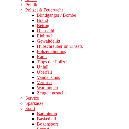
Politik
Polizei & Feuerwehr
Blindgänger / Bombe
Brand
Betrug
Diebstahl
Einbruch
Gewaltdelikt
Hubschrauber im Einsatz
Polizeifahndung
Raub
Tipps der Polizei
Unfall
Überfall
Vandalismus
Vermisst
Warnungen
Zeugen gesucht
Service
Sparkasse
Sport
Badminton
Basketball
Bogensport