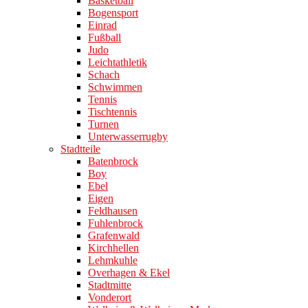
Basketball
Bogensport
Einrad
Fußball
Judo
Leichtathletik
Schach
Schwimmen
Tennis
Tischtennis
Turnen
Unterwasserrugby
Stadtteile
Batenbrock
Boy
Ebel
Eigen
Feldhausen
Fuhlenbrock
Grafenwald
Kirchhellen
Lehmkuhle
Overhagen & Ekel
Stadtmitte
Vonderort