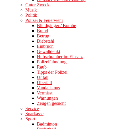
Guter Zweck
Musik
Politik
Polizei & Feuerwehr
Blindgänger / Bombe
Brand
Betrug
Diebstahl
Einbruch
Gewaltdelikt
Hubschrauber im Einsatz
Polizeifahndung
Raub
Tipps der Polizei
Unfall
Überfall
Vandalismus
Vermisst
Warnungen
Zeugen gesucht
Service
Sparkasse
Sport
Badminton