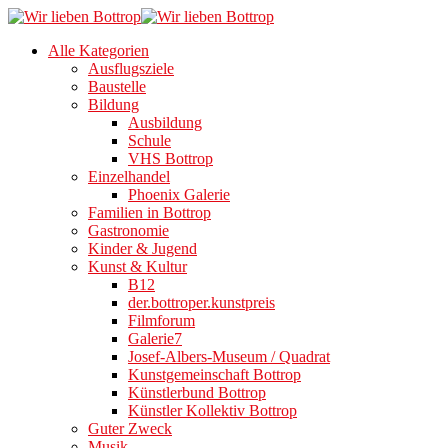
Alle Kategorien
Ausflugsziele
Baustelle
Bildung
Ausbildung
Schule
VHS Bottrop
Einzelhandel
Phoenix Galerie
Familien in Bottrop
Gastronomie
Kinder & Jugend
Kunst & Kultur
B12
der.bottroper.kunstpreis
Filmforum
Galerie7
Josef-Albers-Museum / Quadrat
Kunstgemeinschaft Bottrop
Künstlerbund Bottrop
Künstler Kollektiv Bottrop
Guter Zweck
Musik