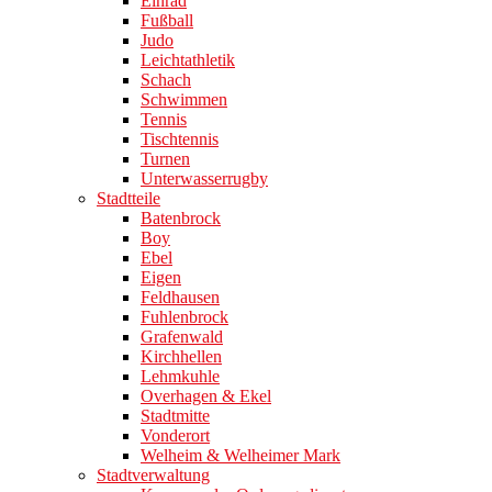
Einrad
Fußball
Judo
Leichtathletik
Schach
Schwimmen
Tennis
Tischtennis
Turnen
Unterwasserrugby
Stadtteile
Batenbrock
Boy
Ebel
Eigen
Feldhausen
Fuhlenbrock
Grafenwald
Kirchhellen
Lehmkuhle
Overhagen & Ekel
Stadtmitte
Vonderort
Welheim & Welheimer Mark
Stadtverwaltung