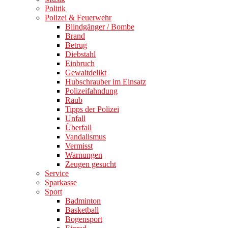
Politik
Polizei & Feuerwehr
Blindgänger / Bombe
Brand
Betrug
Diebstahl
Einbruch
Gewaltdelikt
Hubschrauber im Einsatz
Polizeifahndung
Raub
Tipps der Polizei
Unfall
Überfall
Vandalismus
Vermisst
Warnungen
Zeugen gesucht
Service
Sparkasse
Sport
Badminton
Basketball
Bogensport