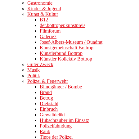
Gastronomie
Kinder & Jugend
Kunst & Kultur
B12
der.bottroper.kunstpreis
Filmforum
Galerie7
Josef-Albers-Museum / Quadrat
Kunstgemeinschaft Bottrop
Künstlerbund Bottrop
Künstler Kollektiv Bottrop
Guter Zweck
Musik
Politik
Polizei & Feuerwehr
Blindgänger / Bombe
Brand
Betrug
Diebstahl
Einbruch
Gewaltdelikt
Hubschrauber im Einsatz
Polizeifahndung
Raub
Tipps der Polizei