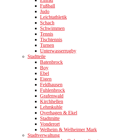
Einrad
Fußball
Judo
Leichtathletik
Schach
Schwimmen
Tennis
Tischtennis
Turnen
Unterwasserrugby
Stadtteile
Batenbrock
Boy
Ebel
Eigen
Feldhausen
Fuhlenbrock
Grafenwald
Kirchhellen
Lehmkuhle
Overhagen & Ekel
Stadtmitte
Vonderort
Welheim & Welheimer Mark
Stadtverwaltung