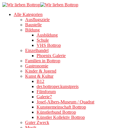
Alle Kategorien
Ausflugsziele
Baustelle
Bildung
Ausbildung
Schule
VHS Bottrop
Einzelhandel
Phoenix Galerie
Familien in Bottrop
Gastronomie
Kinder & Jugend
Kunst & Kultur
B12
der.bottroper.kunstpreis
Filmforum
Galerie7
Josef-Albers-Museum / Quadrat
Kunstgemeinschaft Bottrop
Künstlerbund Bottrop
Künstler Kollektiv Bottrop
Guter Zweck
Musik