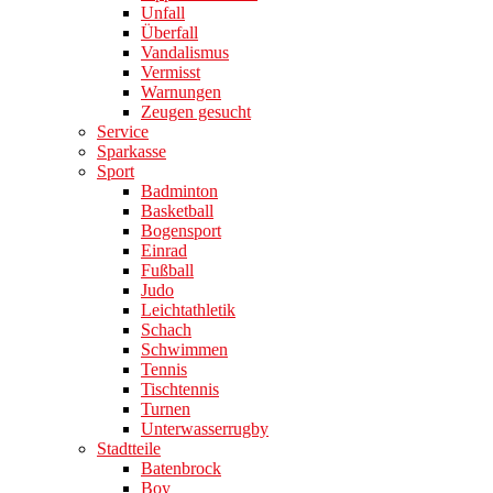
Unfall
Überfall
Vandalismus
Vermisst
Warnungen
Zeugen gesucht
Service
Sparkasse
Sport
Badminton
Basketball
Bogensport
Einrad
Fußball
Judo
Leichtathletik
Schach
Schwimmen
Tennis
Tischtennis
Turnen
Unterwasserrugby
Stadtteile
Batenbrock
Boy