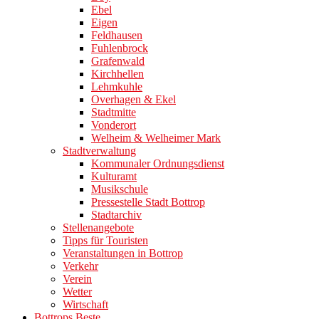
Ebel
Eigen
Feldhausen
Fuhlenbrock
Grafenwald
Kirchhellen
Lehmkuhle
Overhagen & Ekel
Stadtmitte
Vonderort
Welheim & Welheimer Mark
Stadtverwaltung
Kommunaler Ordnungsdienst
Kulturamt
Musikschule
Pressestelle Stadt Bottrop
Stadtarchiv
Stellenangebote
Tipps für Touristen
Veranstaltungen in Bottrop
Verkehr
Verein
Wetter
Wirtschaft
Bottrops Beste