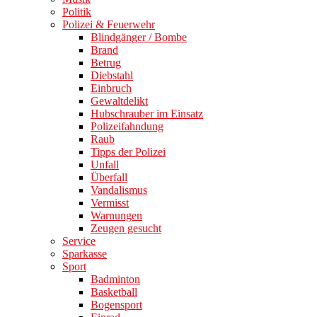
Politik
Polizei & Feuerwehr
Blindgänger / Bombe
Brand
Betrug
Diebstahl
Einbruch
Gewaltdelikt
Hubschrauber im Einsatz
Polizeifahndung
Raub
Tipps der Polizei
Unfall
Überfall
Vandalismus
Vermisst
Warnungen
Zeugen gesucht
Service
Sparkasse
Sport
Badminton
Basketball
Bogensport