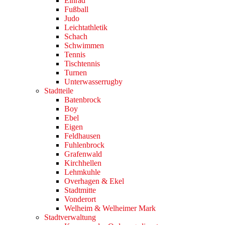
Einrad
Fußball
Judo
Leichtathletik
Schach
Schwimmen
Tennis
Tischtennis
Turnen
Unterwasserrugby
Stadtteile
Batenbrock
Boy
Ebel
Eigen
Feldhausen
Fuhlenbrock
Grafenwald
Kirchhellen
Lehmkuhle
Overhagen & Ekel
Stadtmitte
Vonderort
Welheim & Welheimer Mark
Stadtverwaltung