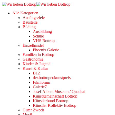
Alle Kategorien
Ausflugsziele
Baustelle
Bildung
Ausbildung
Schule
VHS Bottrop
Einzelhandel
Phoenix Galerie
Familien in Bottrop
Gastronomie
Kinder & Jugend
Kunst & Kultur
B12
der.bottroper.kunstpreis
Filmforum
Galerie7
Josef-Albers-Museum / Quadrat
Kunstgemeinschaft Bottrop
Künstlerbund Bottrop
Künstler Kollektiv Bottrop
Guter Zweck
Musik