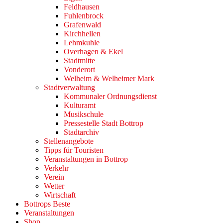
Feldhausen
Fuhlenbrock
Grafenwald
Kirchhellen
Lehmkuhle
Overhagen & Ekel
Stadtmitte
Vonderort
Welheim & Welheimer Mark
Stadtverwaltung
Kommunaler Ordnungsdienst
Kulturamt
Musikschule
Pressestelle Stadt Bottrop
Stadtarchiv
Stellenangebote
Tipps für Touristen
Veranstaltungen in Bottrop
Verkehr
Verein
Wetter
Wirtschaft
Bottrops Beste
Veranstaltungen
Shop