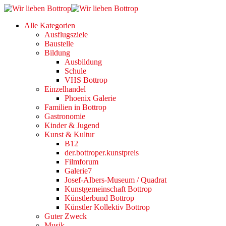
Alle Kategorien
Ausflugsziele
Baustelle
Bildung
Ausbildung
Schule
VHS Bottrop
Einzelhandel
Phoenix Galerie
Familien in Bottrop
Gastronomie
Kinder & Jugend
Kunst & Kultur
B12
der.bottroper.kunstpreis
Filmforum
Galerie7
Josef-Albers-Museum / Quadrat
Kunstgemeinschaft Bottrop
Künstlerbund Bottrop
Künstler Kollektiv Bottrop
Guter Zweck
Musik