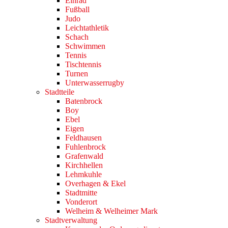
Einrad
Fußball
Judo
Leichtathletik
Schach
Schwimmen
Tennis
Tischtennis
Turnen
Unterwasserrugby
Stadtteile
Batenbrock
Boy
Ebel
Eigen
Feldhausen
Fuhlenbrock
Grafenwald
Kirchhellen
Lehmkuhle
Overhagen & Ekel
Stadtmitte
Vonderort
Welheim & Welheimer Mark
Stadtverwaltung