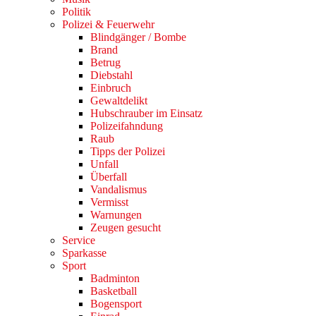
Politik
Polizei & Feuerwehr
Blindgänger / Bombe
Brand
Betrug
Diebstahl
Einbruch
Gewaltdelikt
Hubschrauber im Einsatz
Polizeifahndung
Raub
Tipps der Polizei
Unfall
Überfall
Vandalismus
Vermisst
Warnungen
Zeugen gesucht
Service
Sparkasse
Sport
Badminton
Basketball
Bogensport