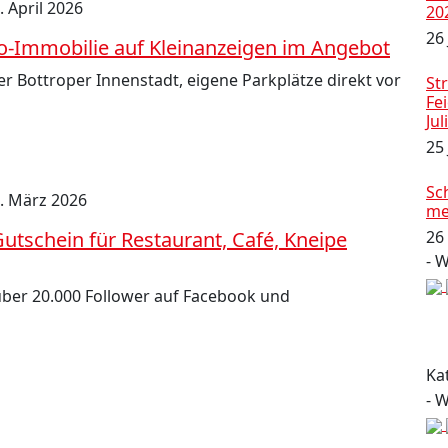
. April 2026
20
26 
ro-Immobilie auf Kleinanzeigen im Angebot
r Bottroper Innenstadt, eigene Parkplätze direkt vor
Str
Fe
Jul
25
Sc
. März 2026
me
Gutschein für Restaurant, Café, Kneipe
26
- 
 über 20.000 Follower auf Facebook und
Ka
- 