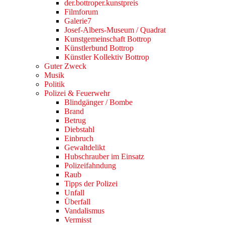
der.bottroper.kunstpreis
Filmforum
Galerie7
Josef-Albers-Museum / Quadrat
Kunstgemeinschaft Bottrop
Künstlerbund Bottrop
Künstler Kollektiv Bottrop
Guter Zweck
Musik
Politik
Polizei & Feuerwehr
Blindgänger / Bombe
Brand
Betrug
Diebstahl
Einbruch
Gewaltdelikt
Hubschrauber im Einsatz
Polizeifahndung
Raub
Tipps der Polizei
Unfall
Überfall
Vandalismus
Vermisst