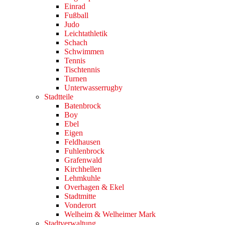
Einrad
Fußball
Judo
Leichtathletik
Schach
Schwimmen
Tennis
Tischtennis
Turnen
Unterwasserrugby
Stadtteile
Batenbrock
Boy
Ebel
Eigen
Feldhausen
Fuhlenbrock
Grafenwald
Kirchhellen
Lehmkuhle
Overhagen & Ekel
Stadtmitte
Vonderort
Welheim & Welheimer Mark
Stadtverwaltung