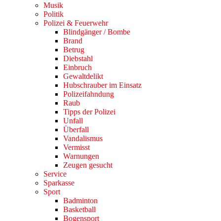
Musik
Politik
Polizei & Feuerwehr
Blindgänger / Bombe
Brand
Betrug
Diebstahl
Einbruch
Gewaltdelikt
Hubschrauber im Einsatz
Polizeifahndung
Raub
Tipps der Polizei
Unfall
Überfall
Vandalismus
Vermisst
Warnungen
Zeugen gesucht
Service
Sparkasse
Sport
Badminton
Basketball
Bogensport