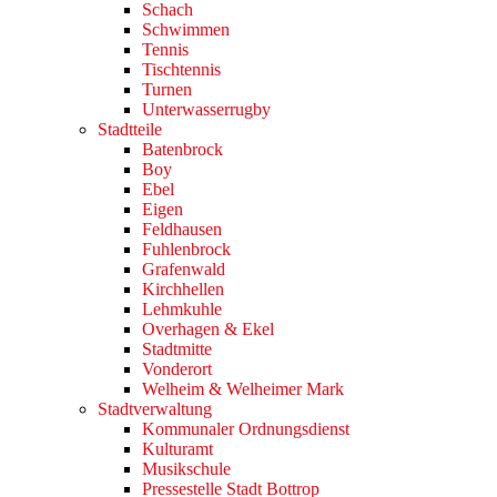
Schach
Schwimmen
Tennis
Tischtennis
Turnen
Unterwasserrugby
Stadtteile
Batenbrock
Boy
Ebel
Eigen
Feldhausen
Fuhlenbrock
Grafenwald
Kirchhellen
Lehmkuhle
Overhagen & Ekel
Stadtmitte
Vonderort
Welheim & Welheimer Mark
Stadtverwaltung
Kommunaler Ordnungsdienst
Kulturamt
Musikschule
Pressestelle Stadt Bottrop