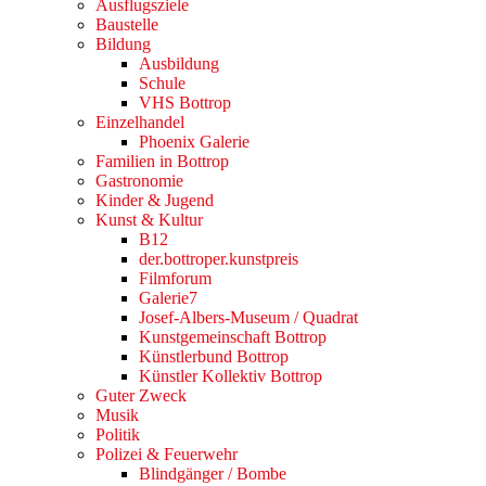
Ausflugsziele
Baustelle
Bildung
Ausbildung
Schule
VHS Bottrop
Einzelhandel
Phoenix Galerie
Familien in Bottrop
Gastronomie
Kinder & Jugend
Kunst & Kultur
B12
der.bottroper.kunstpreis
Filmforum
Galerie7
Josef-Albers-Museum / Quadrat
Kunstgemeinschaft Bottrop
Künstlerbund Bottrop
Künstler Kollektiv Bottrop
Guter Zweck
Musik
Politik
Polizei & Feuerwehr
Blindgänger / Bombe