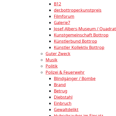
B12
der.bottroper.kunstpreis
Filmforum
Galerie7
Josef-Albers-Museum / Quadrat
Kunstgemeinschaft Bottrop
Künstlerbund Bottrop
Künstler Kollektiv Bottrop
Guter Zweck
Musik
Politik
Polizei & Feuerwehr
Blindgänger / Bombe
Brand
Betrug
Diebstahl
Einbruch
Gewaltdelikt
Hubschrauber im Einsatz