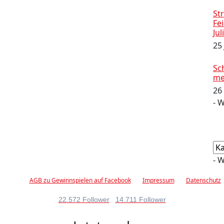
Str
Fe
Jul
25
Sc
me
26
- 
Ka
- 
AGB zu Gewinnspielen auf Facebook
Impressum
Datenschutz
22.572 Follower
14.711 Follower