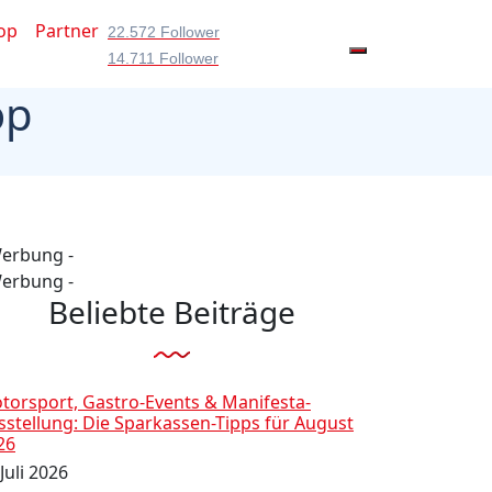
op
Partner
22.572 Follower
14.711 Follower
op
Werbung -
Werbung -
Beliebte Beiträge
torsport, Gastro-Events & Manifesta-
sstellung: Die Sparkassen-Tipps für August
26
Juli 2026