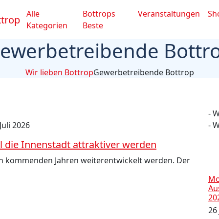
Alle
Bottrops
Veranstaltungen
Sh
Kategorien
Beste
ewerbetreibende Bottr
Wir lieben Bottrop
Gewerbetreibende Bottrop
- 
 Juli 2026
- 
l die Innenstadt attraktiver werden
 den kommenden Jahren weiterentwickelt werden. Der
Mo
Au
20
26 