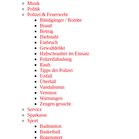
Musik
Politik
Polizei & Feuerwehr
Blindgänger / Bombe
Brand
Betrug
Diebstahl
Einbruch
Gewaltdelikt
Hubschrauber im Einsatz
Polizeifahndung
Raub
Tipps der Polizei
Unfall
Überfall
Vandalismus
Vermisst
Warnungen
Zeugen gesucht
Service
Sparkasse
Sport
Badminton
Basketball
Bogensport