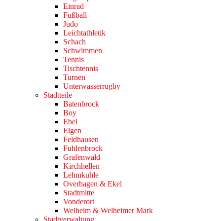
Einrad
Fußball
Judo
Leichtathletik
Schach
Schwimmen
Tennis
Tischtennis
Turnen
Unterwasserrugby
Stadtteile
Batenbrock
Boy
Ebel
Eigen
Feldhausen
Fuhlenbrock
Grafenwald
Kirchhellen
Lehmkuhle
Overhagen & Ekel
Stadtmitte
Vonderort
Welheim & Welheimer Mark
Stadtverwaltung