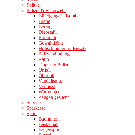
Politik
Polizei & Feuerwehr
Blindgänger / Bombe
Brand
Betrug
Diebstahl
Einbruch
Gewaltdelikt
Hubschrauber im Einsatz
Polizeifahndung
Raub
Tipps der Polizei
Unfall
Überfall
Vandalismus
Vermisst
Warnungen
Zeugen gesucht
Service
Sparkasse
Sport
Badminton
Basketball
Bogensport