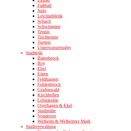
Einrad
Fußball
Judo
Leichtathletik
Schach
Schwimmen
Tennis
Tischtennis
Turnen
Unterwasserrugby
Stadtteile
Batenbrock
Boy
Ebel
Eigen
Feldhausen
Fuhlenbrock
Grafenwald
Kirchhellen
Lehmkuhle
Overhagen & Ekel
Stadtmitte
Vonderort
Welheim & Welheimer Mark
Stadtverwaltung