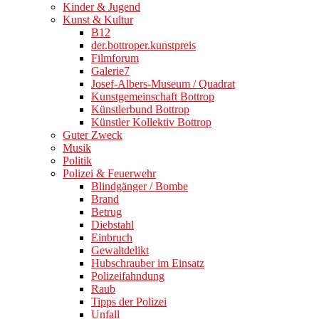
Kinder & Jugend
Kunst & Kultur
B12
der.bottroper.kunstpreis
Filmforum
Galerie7
Josef-Albers-Museum / Quadrat
Kunstgemeinschaft Bottrop
Künstlerbund Bottrop
Künstler Kollektiv Bottrop
Guter Zweck
Musik
Politik
Polizei & Feuerwehr
Blindgänger / Bombe
Brand
Betrug
Diebstahl
Einbruch
Gewaltdelikt
Hubschrauber im Einsatz
Polizeifahndung
Raub
Tipps der Polizei
Unfall