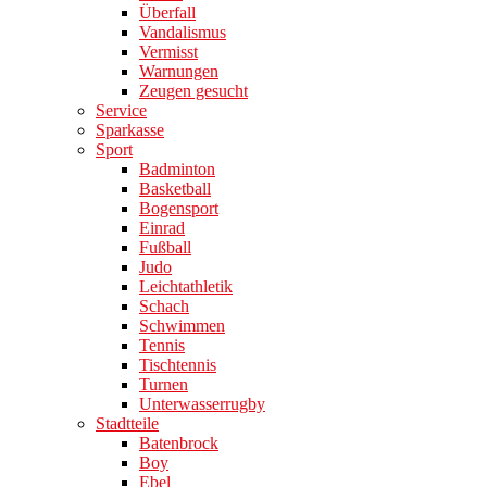
Überfall
Vandalismus
Vermisst
Warnungen
Zeugen gesucht
Service
Sparkasse
Sport
Badminton
Basketball
Bogensport
Einrad
Fußball
Judo
Leichtathletik
Schach
Schwimmen
Tennis
Tischtennis
Turnen
Unterwasserrugby
Stadtteile
Batenbrock
Boy
Ebel