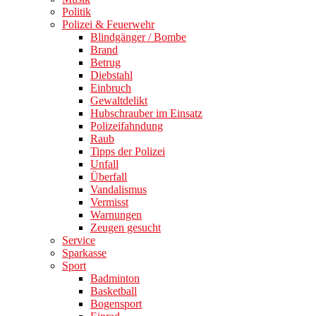
Politik
Polizei & Feuerwehr
Blindgänger / Bombe
Brand
Betrug
Diebstahl
Einbruch
Gewaltdelikt
Hubschrauber im Einsatz
Polizeifahndung
Raub
Tipps der Polizei
Unfall
Überfall
Vandalismus
Vermisst
Warnungen
Zeugen gesucht
Service
Sparkasse
Sport
Badminton
Basketball
Bogensport