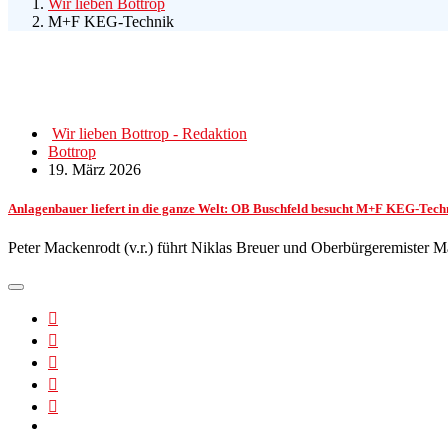
Wir lieben Bottrop
M+F KEG-Technik
Wir lieben Bottrop - Redaktion
Bottrop
19. März 2026
Anlagenbauer liefert in die ganze Welt: OB Buschfeld besucht M+F KEG-Tech
Peter Mackenrodt (v.r.) führt Niklas Breuer und Oberbürgeremister 