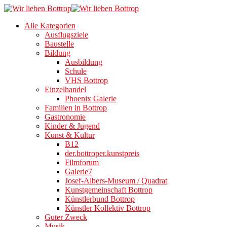
Alle Kategorien
Ausflugsziele
Baustelle
Bildung
Ausbildung
Schule
VHS Bottrop
Einzelhandel
Phoenix Galerie
Familien in Bottrop
Gastronomie
Kinder & Jugend
Kunst & Kultur
B12
der.bottroper.kunstpreis
Filmforum
Galerie7
Josef-Albers-Museum / Quadrat
Kunstgemeinschaft Bottrop
Künstlerbund Bottrop
Künstler Kollektiv Bottrop
Guter Zweck
Musik