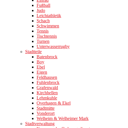
Einrad
Fußball
Judo
Leichtathletik
Schach
Schwimmen
Tennis
Tischtennis
Turnen
Unterwasserrugby
Stadtteile
Batenbrock
Boy
Ebel
Eigen
Feldhausen
Fuhlenbrock
Grafenwald
Kirchhellen
Lehmkuhle
Overhagen & Ekel
Stadtmitte
Vonderort
Welheim & Welheimer Mark
Stadtverwaltung