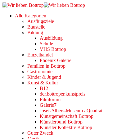
Alle Kategorien
Ausflugsziele
Baustelle
Bildung
Ausbildung
Schule
VHS Bottrop
Einzelhandel
Phoenix Galerie
Familien in Bottrop
Gastronomie
Kinder & Jugend
Kunst & Kultur
B12
der.bottroper.kunstpreis
Filmforum
Galerie7
Josef-Albers-Museum / Quadrat
Kunstgemeinschaft Bottrop
Künstlerbund Bottrop
Künstler Kollektiv Bottrop
Guter Zweck
Musik