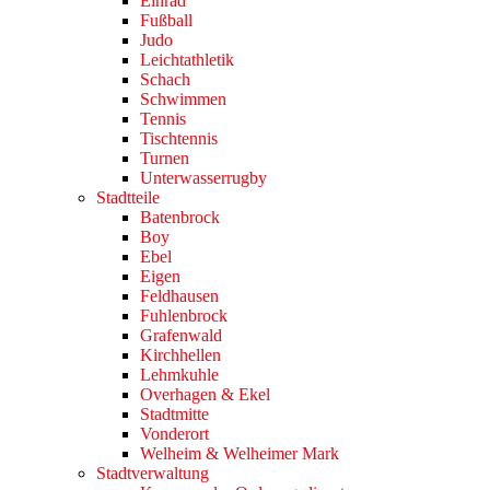
Einrad
Fußball
Judo
Leichtathletik
Schach
Schwimmen
Tennis
Tischtennis
Turnen
Unterwasserrugby
Stadtteile
Batenbrock
Boy
Ebel
Eigen
Feldhausen
Fuhlenbrock
Grafenwald
Kirchhellen
Lehmkuhle
Overhagen & Ekel
Stadtmitte
Vonderort
Welheim & Welheimer Mark
Stadtverwaltung