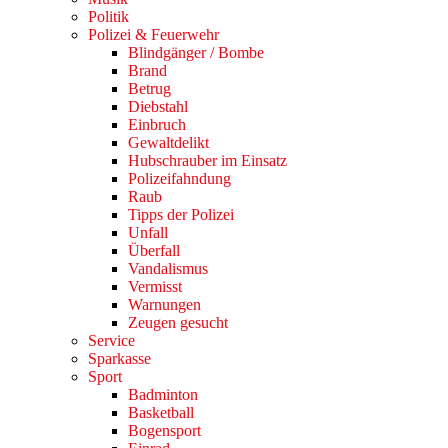
Politik
Polizei & Feuerwehr
Blindgänger / Bombe
Brand
Betrug
Diebstahl
Einbruch
Gewaltdelikt
Hubschrauber im Einsatz
Polizeifahndung
Raub
Tipps der Polizei
Unfall
Überfall
Vandalismus
Vermisst
Warnungen
Zeugen gesucht
Service
Sparkasse
Sport
Badminton
Basketball
Bogensport