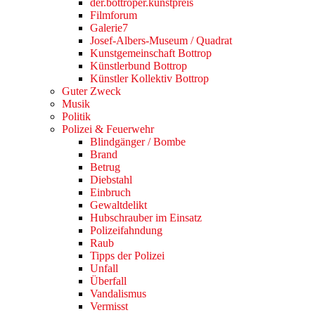
der.bottroper.kunstpreis
Filmforum
Galerie7
Josef-Albers-Museum / Quadrat
Kunstgemeinschaft Bottrop
Künstlerbund Bottrop
Künstler Kollektiv Bottrop
Guter Zweck
Musik
Politik
Polizei & Feuerwehr
Blindgänger / Bombe
Brand
Betrug
Diebstahl
Einbruch
Gewaltdelikt
Hubschrauber im Einsatz
Polizeifahndung
Raub
Tipps der Polizei
Unfall
Überfall
Vandalismus
Vermisst