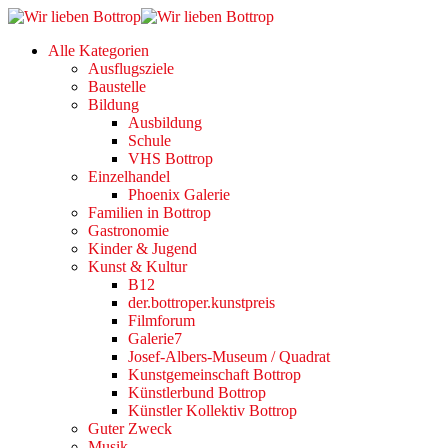
Alle Kategorien
Ausflugsziele
Baustelle
Bildung
Ausbildung
Schule
VHS Bottrop
Einzelhandel
Phoenix Galerie
Familien in Bottrop
Gastronomie
Kinder & Jugend
Kunst & Kultur
B12
der.bottroper.kunstpreis
Filmforum
Galerie7
Josef-Albers-Museum / Quadrat
Kunstgemeinschaft Bottrop
Künstlerbund Bottrop
Künstler Kollektiv Bottrop
Guter Zweck
Musik