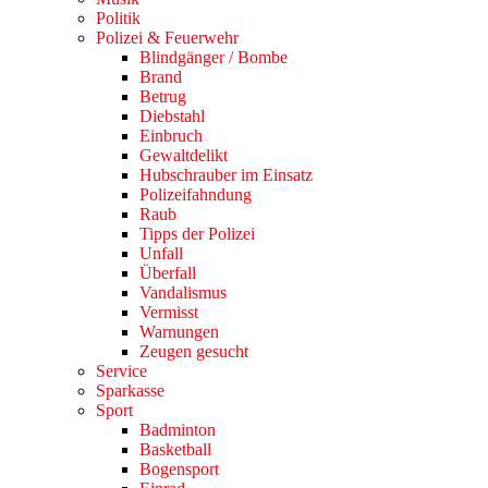
Politik
Polizei & Feuerwehr
Blindgänger / Bombe
Brand
Betrug
Diebstahl
Einbruch
Gewaltdelikt
Hubschrauber im Einsatz
Polizeifahndung
Raub
Tipps der Polizei
Unfall
Überfall
Vandalismus
Vermisst
Warnungen
Zeugen gesucht
Service
Sparkasse
Sport
Badminton
Basketball
Bogensport