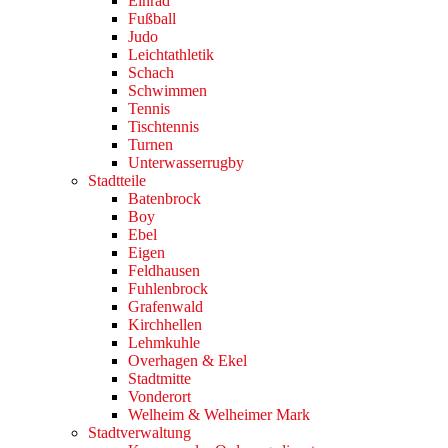
Einrad
Fußball
Judo
Leichtathletik
Schach
Schwimmen
Tennis
Tischtennis
Turnen
Unterwasserrugby
Stadtteile
Batenbrock
Boy
Ebel
Eigen
Feldhausen
Fuhlenbrock
Grafenwald
Kirchhellen
Lehmkuhle
Overhagen & Ekel
Stadtmitte
Vonderort
Welheim & Welheimer Mark
Stadtverwaltung