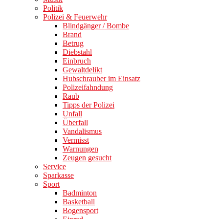
Politik
Polizei & Feuerwehr
Blindgänger / Bombe
Brand
Betrug
Diebstahl
Einbruch
Gewaltdelikt
Hubschrauber im Einsatz
Polizeifahndung
Raub
Tipps der Polizei
Unfall
Überfall
Vandalismus
Vermisst
Warnungen
Zeugen gesucht
Service
Sparkasse
Sport
Badminton
Basketball
Bogensport