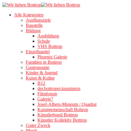
Alle Kategorien
Ausflugsziele
Baustelle
Bildung
Ausbildung
Schule
VHS Bottrop
Einzelhandel
Phoenix Galerie
Familien in Bottrop
Gastronomie
Kinder & Jugend
Kunst & Kultur
B12
der.bottroper.kunstpreis
Filmforum
Galerie7
Josef-Albers-Museum / Quadrat
Kunstgemeinschaft Bottrop
Künstlerbund Bottrop
Künstler Kollektiv Bottrop
Guter Zweck
Musik