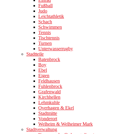
Einrad
Fußball
Judo
Leichtathletik
Schach
Schwimmen
Tennis
Tischtennis
Turnen
Unterwasserrugby
Stadtteile
Batenbrock
Boy
Ebel
Eigen
Feldhausen
Fuhlenbrock
Grafenwald
Kirchhellen
Lehmkuhle
Overhagen & Ekel
Stadtmitte
Vonderort
Welheim & Welheimer Mark
Stadtverwaltung