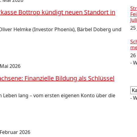
. Mai 2026
Str
rkasse Bottrop kündigt neuen Standort in
Fe
Jul
25
Oliver Helmke (Investor Phoenix), Bärbel Doberg und
Sc
me
26
- 
 Mai 2026
chsene: Finanzielle Bildung als Schlüssel
Ka
in Leben lang – vom ersten eigenen Konto über die
- 
 Februar 2026