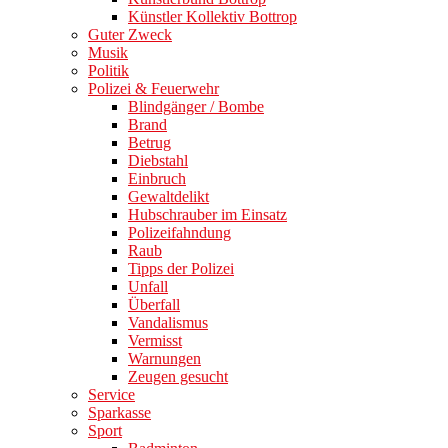
Künstler Kollektiv Bottrop
Guter Zweck
Musik
Politik
Polizei & Feuerwehr
Blindgänger / Bombe
Brand
Betrug
Diebstahl
Einbruch
Gewaltdelikt
Hubschrauber im Einsatz
Polizeifahndung
Raub
Tipps der Polizei
Unfall
Überfall
Vandalismus
Vermisst
Warnungen
Zeugen gesucht
Service
Sparkasse
Sport