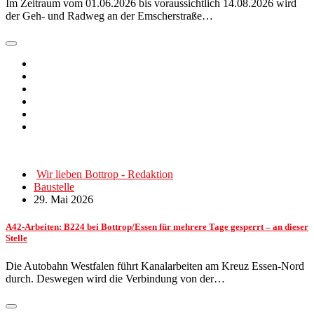
Im Zeitraum vom 01.06.2026 bis voraussichtlich 14.08.2026 wird
der Geh- und Radweg an der Emscherstraße…
Wir lieben Bottrop - Redaktion
Baustelle
29. Mai 2026
A42-Arbeiten: B224 bei Bottrop/Essen für mehrere Tage gesperrt – an dieser
Stelle
Die Autobahn Westfalen führt Kanalarbeiten am Kreuz Essen-Nord
durch. Deswegen wird die Verbindung von der…