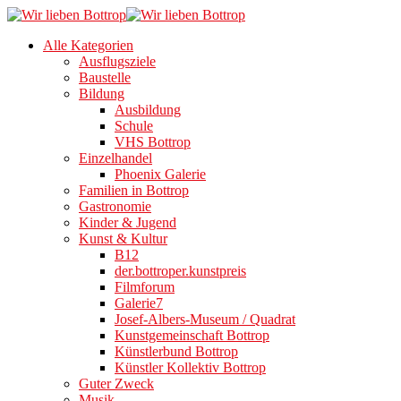
Alle Kategorien
Ausflugsziele
Baustelle
Bildung
Ausbildung
Schule
VHS Bottrop
Einzelhandel
Phoenix Galerie
Familien in Bottrop
Gastronomie
Kinder & Jugend
Kunst & Kultur
B12
der.bottroper.kunstpreis
Filmforum
Galerie7
Josef-Albers-Museum / Quadrat
Kunstgemeinschaft Bottrop
Künstlerbund Bottrop
Künstler Kollektiv Bottrop
Guter Zweck
Musik