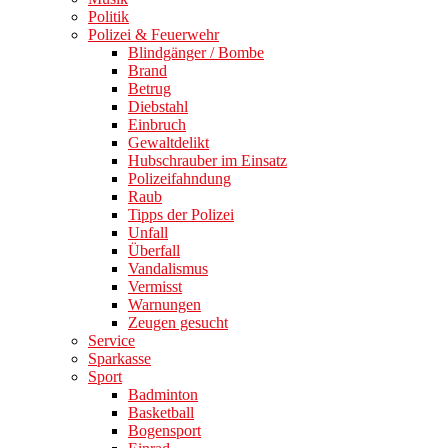
Politik
Polizei & Feuerwehr
Blindgänger / Bombe
Brand
Betrug
Diebstahl
Einbruch
Gewaltdelikt
Hubschrauber im Einsatz
Polizeifahndung
Raub
Tipps der Polizei
Unfall
Überfall
Vandalismus
Vermisst
Warnungen
Zeugen gesucht
Service
Sparkasse
Sport
Badminton
Basketball
Bogensport