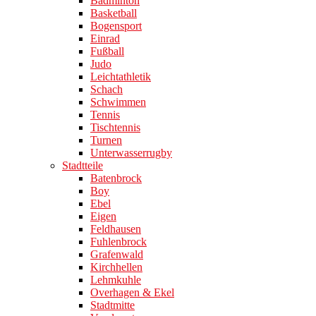
Badminton
Basketball
Bogensport
Einrad
Fußball
Judo
Leichtathletik
Schach
Schwimmen
Tennis
Tischtennis
Turnen
Unterwasserrugby
Stadtteile
Batenbrock
Boy
Ebel
Eigen
Feldhausen
Fuhlenbrock
Grafenwald
Kirchhellen
Lehmkuhle
Overhagen & Ekel
Stadtmitte