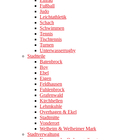
Einrad
Fußball
Judo
Leichtathletik
Schach
Schwimmen
Tennis
Tischtennis
Turnen
Unterwasserrugby
Stadtteile
Batenbrock
Boy
Ebel
Eigen
Feldhausen
Fuhlenbrock
Grafenwald
Kirchhellen
Lehmkuhle
Overhagen & Ekel
Stadtmitte
Vonderort
Welheim & Welheimer Mark
Stadtverwaltung