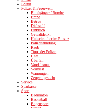
Politik
Polizei & Feuerwehr
Blindgänger / Bombe
Brand
Betrug
Diebstahl
Einbruch
Gewaltdelikt
Hubschrauber im Einsatz
Polizeifahndung
Raub
Tipps der Polizei
Unfall
Überfall
Vandalismus
Vermisst
Warnungen
Zeugen gesucht
Service
Sparkasse
Sport
Badminton
Basketball
Bogensport