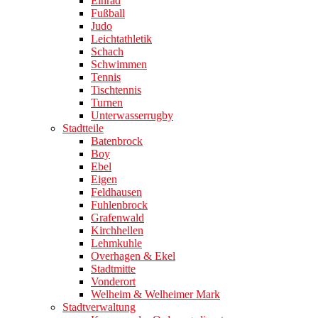
Einrad
Fußball
Judo
Leichtathletik
Schach
Schwimmen
Tennis
Tischtennis
Turnen
Unterwasserrugby
Stadtteile
Batenbrock
Boy
Ebel
Eigen
Feldhausen
Fuhlenbrock
Grafenwald
Kirchhellen
Lehmkuhle
Overhagen & Ekel
Stadtmitte
Vonderort
Welheim & Welheimer Mark
Stadtverwaltung