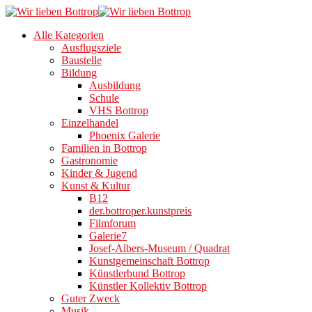
Alle Kategorien
Ausflugsziele
Baustelle
Bildung
Ausbildung
Schule
VHS Bottrop
Einzelhandel
Phoenix Galerie
Familien in Bottrop
Gastronomie
Kinder & Jugend
Kunst & Kultur
B12
der.bottroper.kunstpreis
Filmforum
Galerie7
Josef-Albers-Museum / Quadrat
Kunstgemeinschaft Bottrop
Künstlerbund Bottrop
Künstler Kollektiv Bottrop
Guter Zweck
Musik