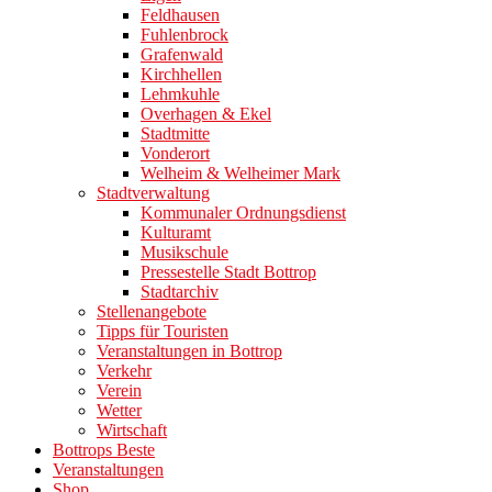
Feldhausen
Fuhlenbrock
Grafenwald
Kirchhellen
Lehmkuhle
Overhagen & Ekel
Stadtmitte
Vonderort
Welheim & Welheimer Mark
Stadtverwaltung
Kommunaler Ordnungsdienst
Kulturamt
Musikschule
Pressestelle Stadt Bottrop
Stadtarchiv
Stellenangebote
Tipps für Touristen
Veranstaltungen in Bottrop
Verkehr
Verein
Wetter
Wirtschaft
Bottrops Beste
Veranstaltungen
Shop