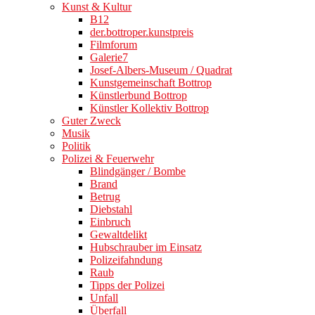
Kunst & Kultur
B12
der.bottroper.kunstpreis
Filmforum
Galerie7
Josef-Albers-Museum / Quadrat
Kunstgemeinschaft Bottrop
Künstlerbund Bottrop
Künstler Kollektiv Bottrop
Guter Zweck
Musik
Politik
Polizei & Feuerwehr
Blindgänger / Bombe
Brand
Betrug
Diebstahl
Einbruch
Gewaltdelikt
Hubschrauber im Einsatz
Polizeifahndung
Raub
Tipps der Polizei
Unfall
Überfall