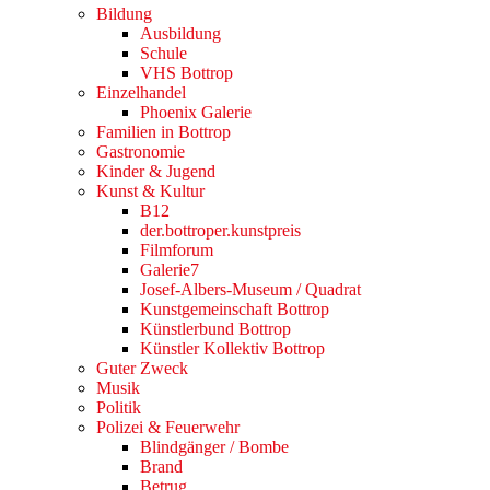
Bildung
Ausbildung
Schule
VHS Bottrop
Einzelhandel
Phoenix Galerie
Familien in Bottrop
Gastronomie
Kinder & Jugend
Kunst & Kultur
B12
der.bottroper.kunstpreis
Filmforum
Galerie7
Josef-Albers-Museum / Quadrat
Kunstgemeinschaft Bottrop
Künstlerbund Bottrop
Künstler Kollektiv Bottrop
Guter Zweck
Musik
Politik
Polizei & Feuerwehr
Blindgänger / Bombe
Brand
Betrug