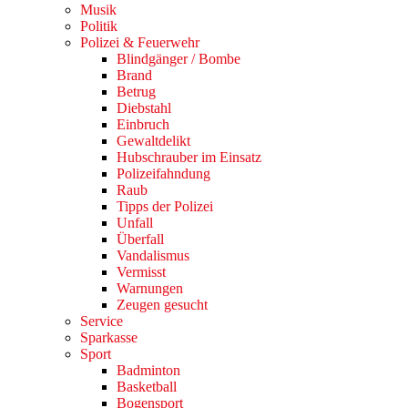
Musik
Politik
Polizei & Feuerwehr
Blindgänger / Bombe
Brand
Betrug
Diebstahl
Einbruch
Gewaltdelikt
Hubschrauber im Einsatz
Polizeifahndung
Raub
Tipps der Polizei
Unfall
Überfall
Vandalismus
Vermisst
Warnungen
Zeugen gesucht
Service
Sparkasse
Sport
Badminton
Basketball
Bogensport