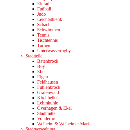
Einrad
Fußball
Judo
Leichtathletik
Schach
Schwimmen
Tennis
Tischtennis
Turnen
Unterwasserrugby
Stadtteile
Batenbrock
Boy
Ebel
Eigen
Feldhausen
Fuhlenbrock
Grafenwald
Kirchhellen
Lehmkuhle
Overhagen & Ekel
Stadtmitte
Vonderort
Welheim & Welheimer Mark
Stadtverwaltung