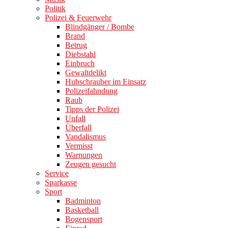
Politik
Polizei & Feuerwehr
Blindgänger / Bombe
Brand
Betrug
Diebstahl
Einbruch
Gewaltdelikt
Hubschrauber im Einsatz
Polizeifahndung
Raub
Tipps der Polizei
Unfall
Überfall
Vandalismus
Vermisst
Warnungen
Zeugen gesucht
Service
Sparkasse
Sport
Badminton
Basketball
Bogensport