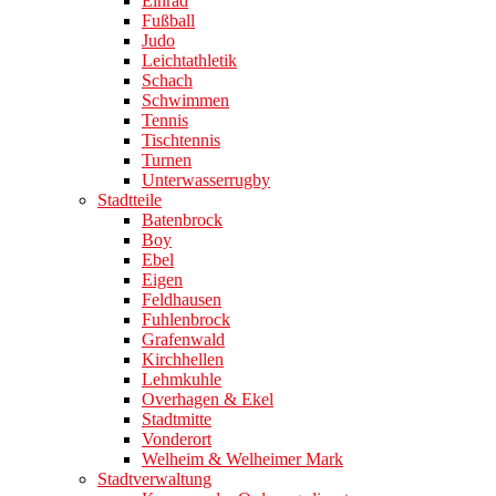
Einrad
Fußball
Judo
Leichtathletik
Schach
Schwimmen
Tennis
Tischtennis
Turnen
Unterwasserrugby
Stadtteile
Batenbrock
Boy
Ebel
Eigen
Feldhausen
Fuhlenbrock
Grafenwald
Kirchhellen
Lehmkuhle
Overhagen & Ekel
Stadtmitte
Vonderort
Welheim & Welheimer Mark
Stadtverwaltung