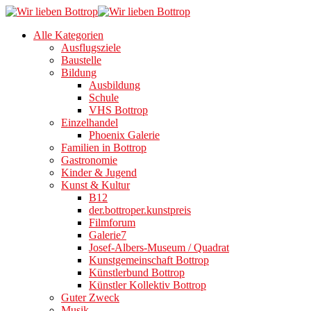
Alle Kategorien
Ausflugsziele
Baustelle
Bildung
Ausbildung
Schule
VHS Bottrop
Einzelhandel
Phoenix Galerie
Familien in Bottrop
Gastronomie
Kinder & Jugend
Kunst & Kultur
B12
der.bottroper.kunstpreis
Filmforum
Galerie7
Josef-Albers-Museum / Quadrat
Kunstgemeinschaft Bottrop
Künstlerbund Bottrop
Künstler Kollektiv Bottrop
Guter Zweck
Musik