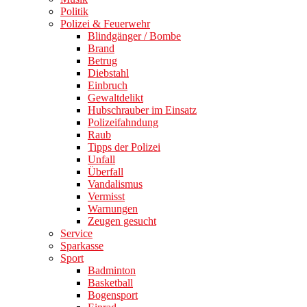
Politik
Polizei & Feuerwehr
Blindgänger / Bombe
Brand
Betrug
Diebstahl
Einbruch
Gewaltdelikt
Hubschrauber im Einsatz
Polizeifahndung
Raub
Tipps der Polizei
Unfall
Überfall
Vandalismus
Vermisst
Warnungen
Zeugen gesucht
Service
Sparkasse
Sport
Badminton
Basketball
Bogensport