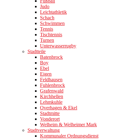
Fußball
Judo
Leichtathletik
Schach
Schwimmen
Tennis
Tischtennis
Turnen
Unterwasserrugby
Stadtteile
Batenbrock
Boy
Ebel
Eigen
Feldhausen
Fuhlenbrock
Grafenwald
Kirchhellen
Lehmkuhle
Overhagen & Ekel
Stadtmitte
Vonderort
Welheim & Welheimer Mark
Stadtverwaltung
Kommunaler Ordnungsdienst