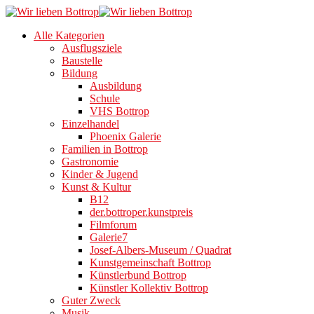
Alle Kategorien
Ausflugsziele
Baustelle
Bildung
Ausbildung
Schule
VHS Bottrop
Einzelhandel
Phoenix Galerie
Familien in Bottrop
Gastronomie
Kinder & Jugend
Kunst & Kultur
B12
der.bottroper.kunstpreis
Filmforum
Galerie7
Josef-Albers-Museum / Quadrat
Kunstgemeinschaft Bottrop
Künstlerbund Bottrop
Künstler Kollektiv Bottrop
Guter Zweck
Musik