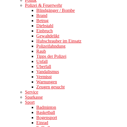
Politik
Polizei & Feuerwehr
Blindgänger / Bombe
Brand
Betrug
Diebstahl
Einbruch
Gewaltdelikt
Hubschrauber im Einsatz
Polizeifahndung
Raub
Tipps der Polizei
Unfall
Überfall
Vandalismus
Vermisst
Warnungen
Zeugen gesucht
Service
Sparkasse
Sport
Badminton
Basketball
Bogensport
Einrad