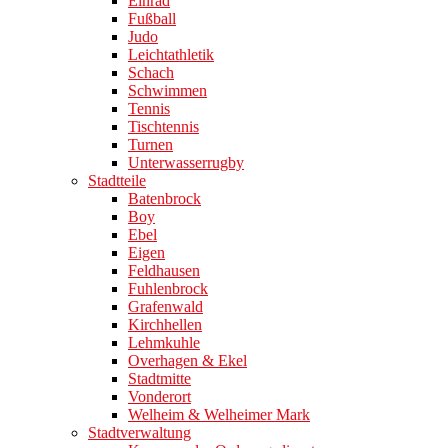
Einrad
Fußball
Judo
Leichtathletik
Schach
Schwimmen
Tennis
Tischtennis
Turnen
Unterwasserrugby
Stadtteile
Batenbrock
Boy
Ebel
Eigen
Feldhausen
Fuhlenbrock
Grafenwald
Kirchhellen
Lehmkuhle
Overhagen & Ekel
Stadtmitte
Vonderort
Welheim & Welheimer Mark
Stadtverwaltung