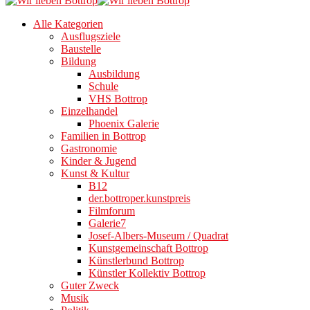
Alle Kategorien
Ausflugsziele
Baustelle
Bildung
Ausbildung
Schule
VHS Bottrop
Einzelhandel
Phoenix Galerie
Familien in Bottrop
Gastronomie
Kinder & Jugend
Kunst & Kultur
B12
der.bottroper.kunstpreis
Filmforum
Galerie7
Josef-Albers-Museum / Quadrat
Kunstgemeinschaft Bottrop
Künstlerbund Bottrop
Künstler Kollektiv Bottrop
Guter Zweck
Musik