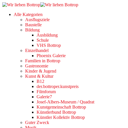
Alle Kategorien
Ausflugsziele
Baustelle
Bildung
Ausbildung
Schule
VHS Bottrop
Einzelhandel
Phoenix Galerie
Familien in Bottrop
Gastronomie
Kinder & Jugend
Kunst & Kultur
B12
der.bottroper.kunstpreis
Filmforum
Galerie7
Josef-Albers-Museum / Quadrat
Kunstgemeinschaft Bottrop
Künstlerbund Bottrop
Künstler Kollektiv Bottrop
Guter Zweck
Musik