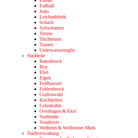
Einrad
Fußball
Judo
Leichtathletik
Schach
Schwimmen
Tennis
Tischtennis
Turnen
Unterwasserrugby
Stadtteile
Batenbrock
Boy
Ebel
Eigen
Feldhausen
Fuhlenbrock
Grafenwald
Kirchhellen
Lehmkuhle
Overhagen & Ekel
Stadtmitte
Vonderort
Welheim & Welheimer Mark
Stadtverwaltung