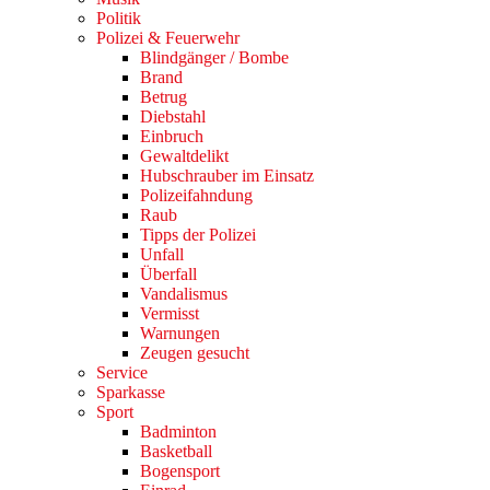
Politik
Polizei & Feuerwehr
Blindgänger / Bombe
Brand
Betrug
Diebstahl
Einbruch
Gewaltdelikt
Hubschrauber im Einsatz
Polizeifahndung
Raub
Tipps der Polizei
Unfall
Überfall
Vandalismus
Vermisst
Warnungen
Zeugen gesucht
Service
Sparkasse
Sport
Badminton
Basketball
Bogensport