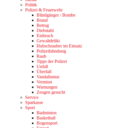
Politik
Polizei & Feuerwehr
Blindgänger / Bombe
Brand
Betrug
Diebstahl
Einbruch
Gewaltdelikt
Hubschrauber im Einsatz
Polizeifahndung
Raub
Tipps der Polizei
Unfall
Überfall
Vandalismus
Vermisst
Warnungen
Zeugen gesucht
Service
Sparkasse
Sport
Badminton
Basketball
Bogensport