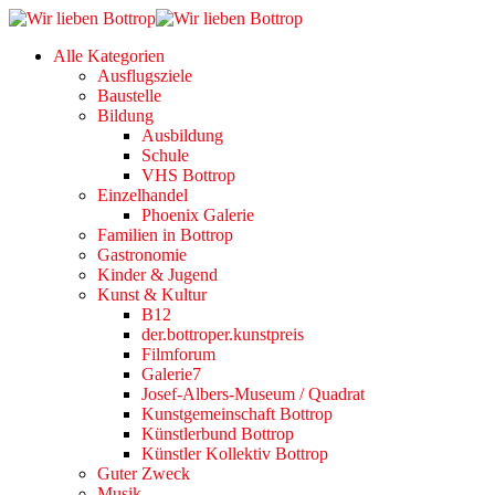
Alle Kategorien
Ausflugsziele
Baustelle
Bildung
Ausbildung
Schule
VHS Bottrop
Einzelhandel
Phoenix Galerie
Familien in Bottrop
Gastronomie
Kinder & Jugend
Kunst & Kultur
B12
der.bottroper.kunstpreis
Filmforum
Galerie7
Josef-Albers-Museum / Quadrat
Kunstgemeinschaft Bottrop
Künstlerbund Bottrop
Künstler Kollektiv Bottrop
Guter Zweck
Musik