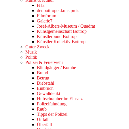
Kunst & Kultur
B12
der.bottroper.kunstpreis
Filmforum
Galerie7
Josef-Albers-Museum / Quadrat
Kunstgemeinschaft Bottrop
Künstlerbund Bottrop
Künstler Kollektiv Bottrop
Guter Zweck
Musik
Politik
Polizei & Feuerwehr
Blindgänger / Bombe
Brand
Betrug
Diebstahl
Einbruch
Gewaltdelikt
Hubschrauber im Einsatz
Polizeifahndung
Raub
Tipps der Polizei
Unfall
Überfall