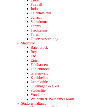
Einrad
Fußball
Judo
Leichtathletik
Schach
Schwimmen
Tennis
Tischtennis
Turnen
Unterwasserrugby
Stadtteile
Batenbrock
Boy
Ebel
Eigen
Feldhausen
Fuhlenbrock
Grafenwald
Kirchhellen
Lehmkuhle
Overhagen & Ekel
Stadtmitte
Vonderort
Welheim & Welheimer Mark
Stadtverwaltung