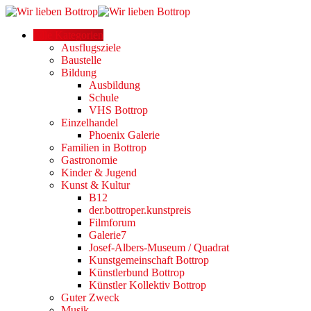
Alle Kategorien
Ausflugsziele
Baustelle
Bildung
Ausbildung
Schule
VHS Bottrop
Einzelhandel
Phoenix Galerie
Familien in Bottrop
Gastronomie
Kinder & Jugend
Kunst & Kultur
B12
der.bottroper.kunstpreis
Filmforum
Galerie7
Josef-Albers-Museum / Quadrat
Kunstgemeinschaft Bottrop
Künstlerbund Bottrop
Künstler Kollektiv Bottrop
Guter Zweck
Musik