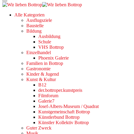
Alle Kategorien
Ausflugsziele
Baustelle
Bildung
Ausbildung
Schule
VHS Bottrop
Einzelhandel
Phoenix Galerie
Familien in Bottrop
Gastronomie
Kinder & Jugend
Kunst & Kultur
B12
der.bottroper.kunstpreis
Filmforum
Galerie7
Josef-Albers-Museum / Quadrat
Kunstgemeinschaft Bottrop
Künstlerbund Bottrop
Künstler Kollektiv Bottrop
Guter Zweck
Musik