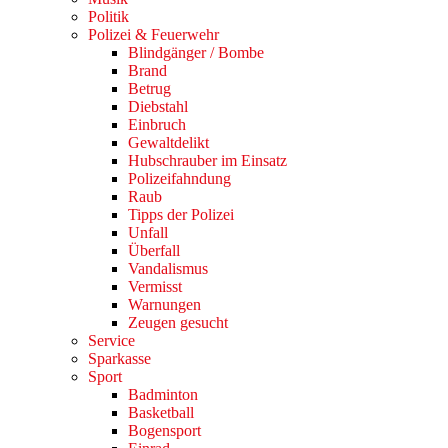
Politik
Polizei & Feuerwehr
Blindgänger / Bombe
Brand
Betrug
Diebstahl
Einbruch
Gewaltdelikt
Hubschrauber im Einsatz
Polizeifahndung
Raub
Tipps der Polizei
Unfall
Überfall
Vandalismus
Vermisst
Warnungen
Zeugen gesucht
Service
Sparkasse
Sport
Badminton
Basketball
Bogensport