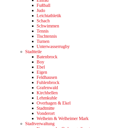
Einrad
Fußball
Judo
Leichtathletik
Schach
Schwimmen
Tennis
Tischtennis
Turnen
Unterwasserrugby
Stadtteile
Batenbrock
Boy
Ebel
Eigen
Feldhausen
Fuhlenbrock
Grafenwald
Kirchhellen
Lehmkuhle
Overhagen & Ekel
Stadtmitte
Vonderort
Welheim & Welheimer Mark
Stadtverwaltung