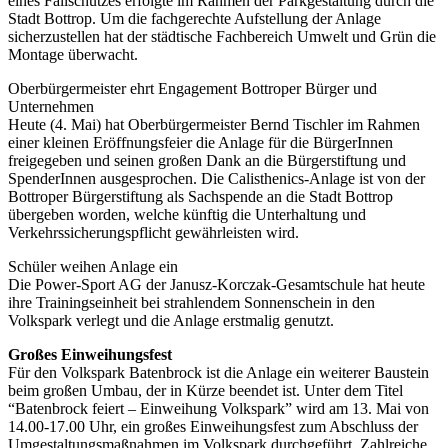
eines Fallschutzes erfolgte im Rahmen der Parkgestaltung durch die
Stadt Bottrop. Um die fachgerechte Aufstellung der Anlage
sicherzustellen hat der städtische Fachbereich Umwelt und Grün die
Montage überwacht.
Oberbürgermeister ehrt Engagement Bottroper Bürger und
Unternehmen
Heute (4. Mai) hat Oberbürgermeister Bernd Tischler im Rahmen
einer kleinen Eröffnungsfeier die Anlage für die BürgerInnen
freigegeben und seinen großen Dank an die Bürgerstiftung und
SpenderInnen ausgesprochen. Die Calisthenics-Anlage ist von der
Bottroper Bürgerstiftung als Sachspende an die Stadt Bottrop
übergeben worden, welche künftig die Unterhaltung und
Verkehrssicherungspflicht gewährleisten wird.
Schüler weihen Anlage ein
Die Power-Sport AG der Janusz-Korczak-Gesamtschule hat heute
ihre Trainingseinheit bei strahlendem Sonnenschein in den
Volkspark verlegt und die Anlage erstmalig genutzt.
Großes Einweihungsfest
Für den Volkspark Batenbrock ist die Anlage ein weiterer Baustein
beim großen Umbau, der in Kürze beendet ist. Unter dem Titel
“Batenbrock feiert – Einweihung Volkspark” wird am 13. Mai von
14.00-17.00 Uhr, ein großes Einweihungsfest zum Abschluss der
Umgestaltungsmaßnahmen im Volkspark durchgeführt. Zahlreiche