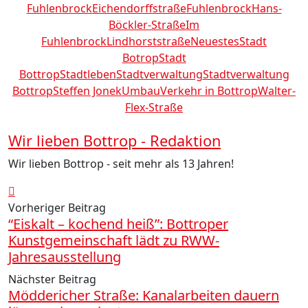
Fuhlenbrock
Eichendorffstraße
Fuhlenbrock
Hans-
Böckler-Straße
Im
Fuhlenbrock
Lindhorststraße
Neuestes
Stadt
Botrop
Stadt
Bottrop
Stadtleben
Stadtverwaltung
Stadtverwaltung
Bottrop
Steffen Jonek
Umbau
Verkehr in Bottrop
Walter-
Flex-Straße
Wir lieben Bottrop - Redaktion
Wir lieben Bottrop - seit mehr als 13 Jahren!
Vorheriger Beitrag
“Eiskalt – kochend heiß”: Bottroper
Kunstgemeinschaft lädt zu RWW-
Jahresausstellung
Nächster Beitrag
Möddericher Straße: Kanalarbeiten dauern